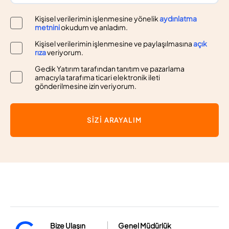
Kişisel verilerimin işlenmesine yönelik
aydınlatma
metnini
okudum ve anladım.
Kişisel verilerimin işlenmesine ve paylaşılmasına
açık
rıza
veriyorum.
Gedik Yatırım tarafından tanıtım ve pazarlama
amacıyla tarafıma ticari elektronik ileti
gönderilmesine izin veriyorum.
SİZİ ARAYALIM
Bize Ulaşın
Genel Müdürlük