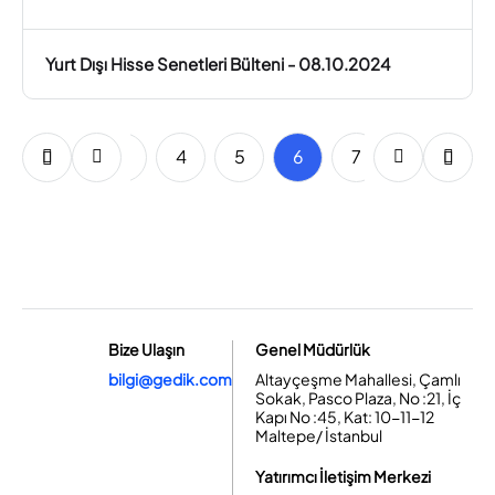
Yurt Dışı Hisse Senetleri Bülteni - 08.10.2024
1
2
3
4
5
6
7
8
9
Bize Ulaşın
Genel Müdürlük
bilgi@gedik.com
Altayçeşme Mahallesi, Çamlı
Sokak, Pasco Plaza, No :21, İç
Kapı No :45, Kat: 10-11-12
Maltepe/ İstanbul
Yatırımcı İletişim Merkezi