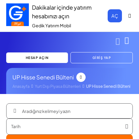
Dakikalar içinde yatırım
hesabınızı açın
AÇ
Gedik Yatırım Mobil
HESAP AÇIN
GİRİŞ YAP
UP Hisse Senedi Bülteni
Anasayfa
Yurt Dışı Piyasa Bültenleri
UP Hisse Senedi Bülteni