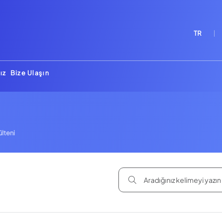
TR
ız
Bize Ulaşın
lteni