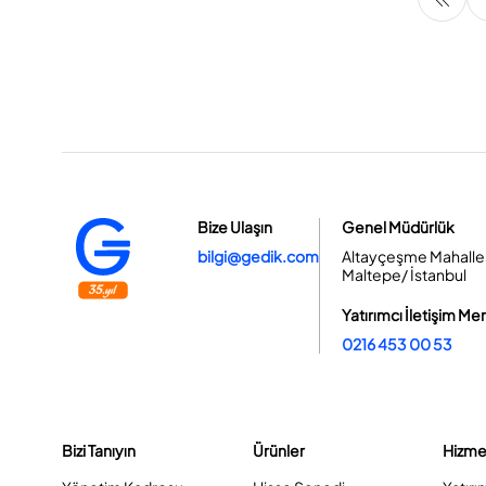
Bize Ulaşın
Genel Müdürlük
bilgi@gedik.com
Altayçeşme Mahallesi
Maltepe/ İstanbul
Yatırımcı İletişim Me
0216 453 00 53
Bizi Tanıyın
Ürünler
Hizme