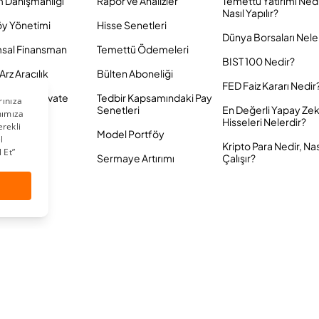
m Danışmanlığı
Rapor ve Analizler
Temettü Yatırımı Ned
Nasıl Yapılır?
öy Yönetimi
Hisse Senetleri
Dünya Borsaları Nele
sal Finansman
Temettü Ödemeleri
BIST 100 Nedir?
Arz Aracılık
Bülten Aboneliği
FED Faiz Kararı Nedir
Yatırım Private
Tedbir Kapsamındaki Pay
Senetleri
En Değerli Yapay Ze
Hisseleri Nelerdir?
Model Portföy
Kripto Para Nedir, Nas
Sermaye Artırımı
Çalışır?
 Saklıdır.