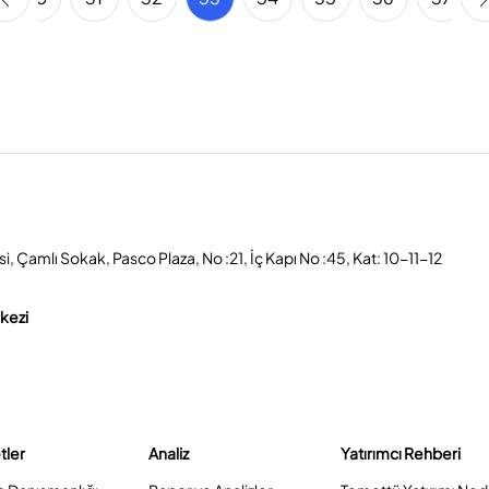
, Çamlı Sokak, Pasco Plaza, No :21, İç Kapı No :45, Kat: 10-11-12
rkezi
tler
Analiz
Yatırımcı Rehberi