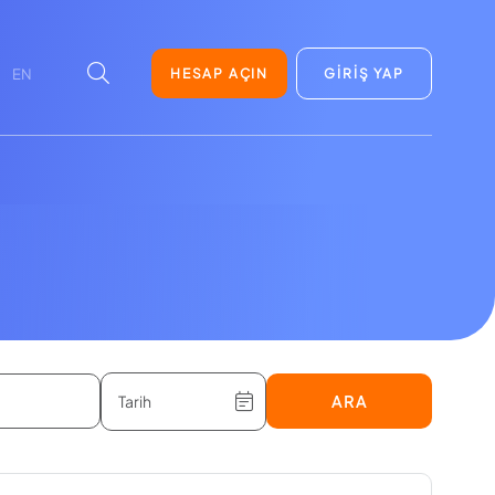
HESAP AÇIN
GİRİŞ YAP
EN
ARA