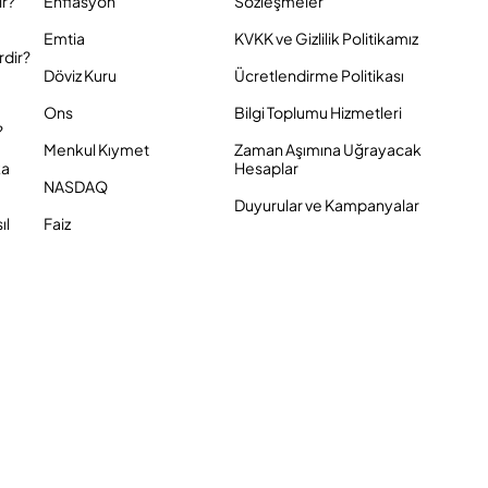
ir?
Enflasyon
Sözleşmeler
Emtia
KVKK ve Gizlilik Politikamız
rdir?
Döviz Kuru
Ücretlendirme Politikası
Ons
Bilgi Toplumu Hizmetleri
?
Menkul Kıymet
Zaman Aşımına Uğrayacak
ka
Hesaplar
NASDAQ
Duyurular ve Kampanyalar
ıl
Faiz