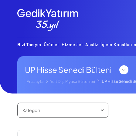
Bizi Tanıyın
Ürünler
Hizmetler
Analiz
İşlem Kanallarım
UP Hisse Senedi Bülteni
Anasayfa
Yurt Dışı Piyasa Bültenleri
UP Hisse Senedi Bü