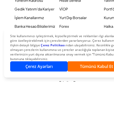
Yönetim Kadrosu
Hisse Senedi
Yatırı
Gedik Yatırım'da Kariyer
VİOP
Portf
İşlem Kanallarımız
Yurt Dışı Borsalar
Kurum
Banka Hesap Bilgilerimiz
Forex
Halka 
Hisse Senedi Hesabı
Halka Arza Katıl
Gedik 
Taşıma
Yatırım Fonları
Eğitimler
Hazine İşlemleri
YouTube Yayınlarımız
Sabit Getirili Menkul
Yatırımcı Seminerlerimiz
Kıymetler
Eurobond
Tahvil ve Bono
© 2026 Gedik Yatırım Menkul Değerler AŞ. Tüm Hakları