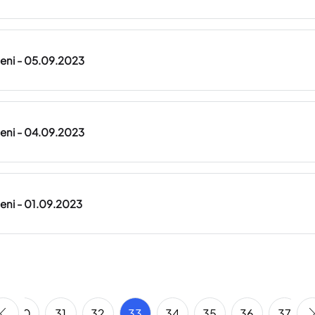
lteni - 05.09.2023
lteni - 04.09.2023
lteni - 01.09.2023
30
31
32
33
34
35
36
37