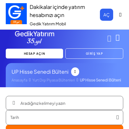
Dakikalar içinde yatırım
hesabınızı açın
AÇ
Gedik Yatırım Mobil
HESAP AÇIN
GİRİŞ YAP
UP Hisse Senedi Bülteni
Anasayfa
Yurt Dışı Piyasa Bültenleri
UP Hisse Senedi Bülteni