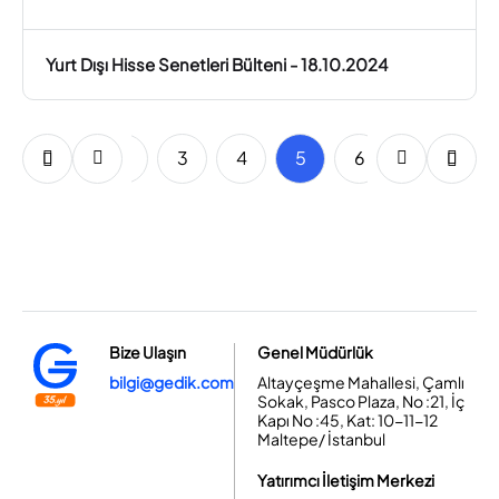
Yurt Dışı Hisse Senetleri Bülteni - 18.10.2024
1
2
3
4
5
6
7
8
Bize Ulaşın
Genel Müdürlük
bilgi@gedik.com
Altayçeşme Mahallesi, Çamlı
Sokak, Pasco Plaza, No :21, İç
Kapı No :45, Kat: 10-11-12
Maltepe/ İstanbul
Yatırımcı İletişim Merkezi