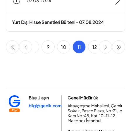
07.08.2024
Yurt Dışı Hisse Senetleri Bülteni - 07.08.2024
6
7
8
9
10
11
12
13
14
Bize Ulaşın
Genel Müdürlük
bilgi@gedik.com
Altayçeşme Mahallesi, Çamlı
Sokak, Pasco Plaza, No :21, İç
Kapı No :45, Kat: 10-11-12
Maltepe/ İstanbul