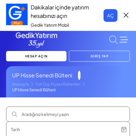
Dakikalar içinde yatırım
hesabınızı açın
AÇ
Gedik Yatırım Mobil
HESAP AÇIN
GİRİŞ YAP
UP Hisse Senedi Bülteni
Anasayfa
Yurt Dışı Piyasa Bültenleri
UP Hisse Senedi Bülteni