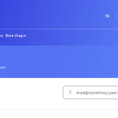
TR
ız
Bize Ulaşın
teni