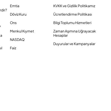
Emtia
KVKK ve Gizlilik Politikamız
rdir?
Döviz Kuru
Ücretlendirme Politikası
Ons
Bilgi Toplumu Hizmetleri
?
Menkul Kıymet
Zaman Aşımına Uğrayacak
ka
Hesaplar
NASDAQ
Duyurular ve Kampanyalar
ıl
Faiz