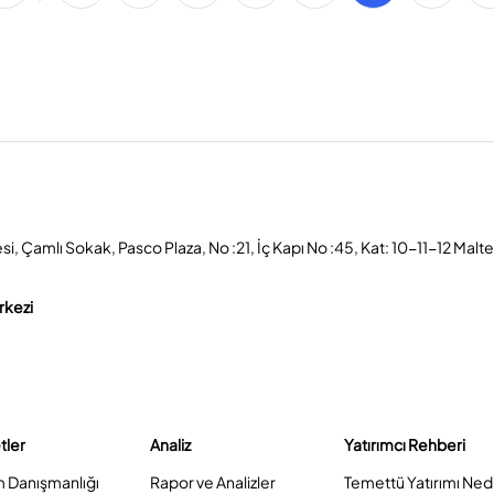
, Çamlı Sokak, Pasco Plaza, No :21, İç Kapı No :45, Kat: 10-11-12 Malt
rkezi
tler
Analiz
Yatırımcı Rehberi
m Danışmanlığı
Rapor ve Analizler
Temettü Yatırımı Ned