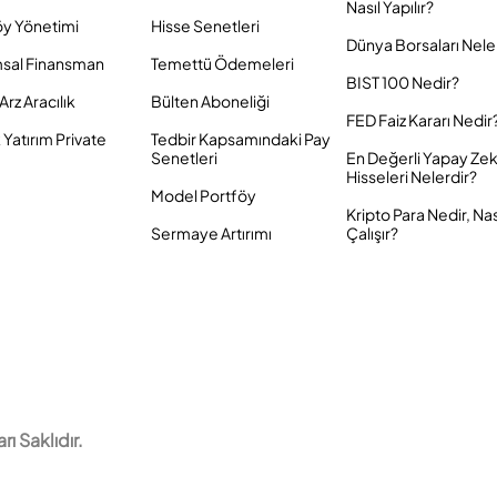
Nasıl Yapılır?
öy Yönetimi
Hisse Senetleri
Dünya Borsaları Nele
sal Finansman
Temettü Ödemeleri
BIST 100 Nedir?
Arz Aracılık
Bülten Aboneliği
FED Faiz Kararı Nedir
Yatırım Private
Tedbir Kapsamındaki Pay
Senetleri
En Değerli Yapay Ze
Hisseleri Nelerdir?
Model Portföy
Kripto Para Nedir, Nas
Sermaye Artırımı
Çalışır?
 Saklıdır.