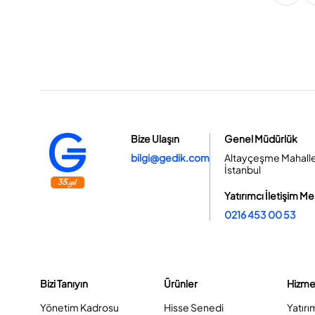
Bize Ulaşın
Genel Müdürlük
bilgi@gedik.com
Altayçeşme Mahallesi
İstanbul
Yatırımcı İletişim Me
0216 453 00 53
Bizi Tanıyın
Ürünler
Hizme
Yönetim Kadrosu
Hisse Senedi
Yatırı