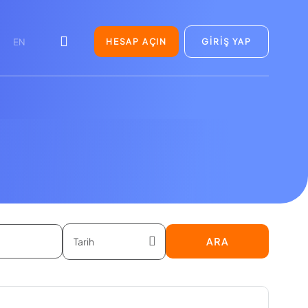
HESAP AÇIN
GİRİŞ YAP
EN
ARA