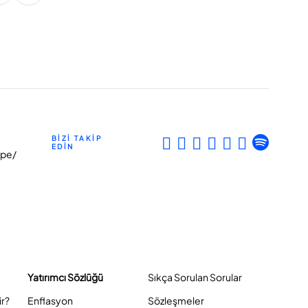
BİZİ TAKİP
EDİN
epe/
Yatırımcı Sözlüğü
Sıkça Sorulan Sorular
ir?
Enflasyon
Sözleşmeler