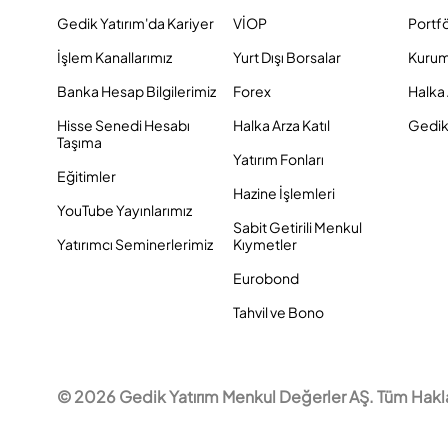
Gedik Yatırım'da Kariyer
VİOP
Portf
İşlem Kanallarımız
Yurt Dışı Borsalar
Kurum
Banka Hesap Bilgilerimiz
Forex
Halka 
Hisse Senedi Hesabı
Halka Arza Katıl
Gedik 
Taşıma
Yatırım Fonları
Eğitimler
Hazine İşlemleri
YouTube Yayınlarımız
Sabit Getirili Menkul
Yatırımcı Seminerlerimiz
Kıymetler
Eurobond
Tahvil ve Bono
© 2026 Gedik Yatırım Menkul Değerler AŞ. Tüm Hakları