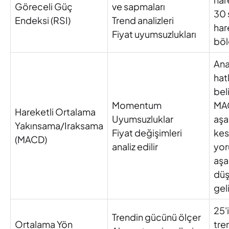
Göreceli Güç
ve sapmaları
30 
Endeksi (RSI)
Trend analizleri
har
Fiyat uyumsuzlukları
böl
Ana
hat
bel
Momentum
MAC
Hareketli Ortalama
Uyumsuzluklar
aşa
Yakınsama/Iraksama
Fiyat değişimleri
kes
(MACD)
analiz edilir
yor
aşa
düş
geli
25'
Trendin gücünü ölçer
Ortalama Yön
tre