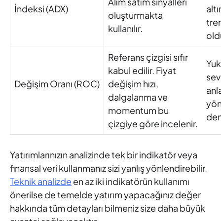
Alım satım sinyalleri
İndeksi (ADX)
altı
oluşturmakta
tre
kullanılır.
old
Referans çizgisi sıfır
Yuka
kabul edilir. Fiyat
sev
Değişim Oranı (ROC)
değişim hızı,
anl
dalgalanma ve
yön
momentum bu
dem
çizgiye göre incelenir.
Yatırımlarınızın analizinde tek bir indikatör veya
finansal veri kullanmanız sizi yanlış yönlendirebilir.
Teknik analizde
en az iki indikatörün kullanımı
önerilse de temelde yatırım yapacağınız değer
hakkında tüm detayları bilmeniz size daha büyük