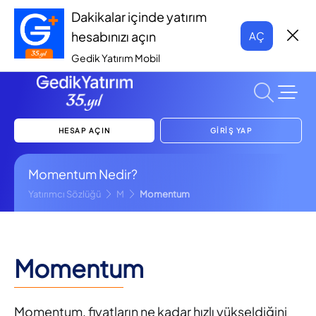
Dakikalar içinde yatırım
hesabınızı açın
AÇ
Gedik Yatırım Mobil
HESAP AÇIN
GİRİŞ YAP
Momentum Nedir?
Yatırımcı Sözlüğü
M
Momentum
Momentum
Momentum, fiyatların ne kadar hızlı yükseldiğini