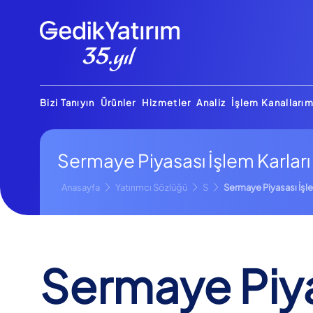
Bizi Tanıyın
Ürünler
Hizmetler
Analiz
İşlem Kanallarım
Sermaye Piyasası İşlem Karları
Anasayfa
Yatırımcı Sözlüğü
S
Sermaye Piyasası İşle
Sermaye Piya