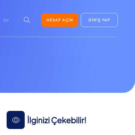
HESAP AÇIN
GİRİŞ YAP
EN
İlginizi Çekebilir!