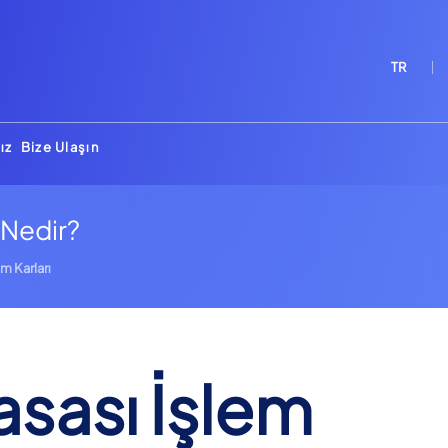
TR
ız
Bize Ulaşın
 Nedir?
m Karları
sası İşlem