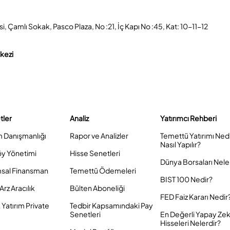
, Çamlı Sokak, Pasco Plaza, No :21, İç Kapı No :45, Kat: 10-11-12
rkezi
tler
Analiz
Yatırımcı Rehberi
m Danışmanlığı
Rapor ve Analizler
Temettü Yatırımı Ned
Nasıl Yapılır?
öy Yönetimi
Hisse Senetleri
Dünya Borsaları Nele
sal Finansman
Temettü Ödemeleri
BIST 100 Nedir?
Arz Aracılık
Bülten Aboneliği
FED Faiz Kararı Nedir
Yatırım Private
Tedbir Kapsamındaki Pay
Senetleri
En Değerli Yapay Ze
Hisseleri Nelerdir?