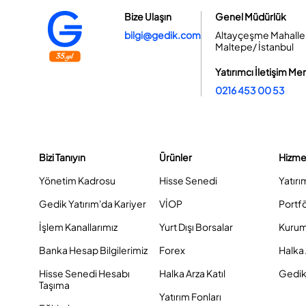
Bize Ulaşın
Genel Müdürlük
bilgi@gedik.com
Altayçeşme Mahallesi
Maltepe/ İstanbul
Yatırımcı İletişim Me
0216 453 00 53
Bizi Tanıyın
Ürünler
Hizme
Yönetim Kadrosu
Hisse Senedi
Yatırı
Gedik Yatırım'da Kariyer
VİOP
Portf
İşlem Kanallarımız
Yurt Dışı Borsalar
Kurum
Banka Hesap Bilgilerimiz
Forex
Halka 
Hisse Senedi Hesabı
Halka Arza Katıl
Gedik 
Taşıma
Yatırım Fonları