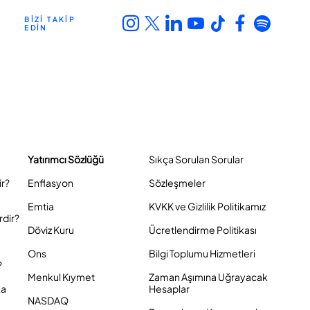
BİZİ TAKİP
EDİN
Yatırımcı Sözlüğü
Sıkça Sorulan Sorular
ir?
Enflasyon
Sözleşmeler
Emtia
KVKK ve Gizlilik Politikamız
rdir?
Döviz Kuru
Ücretlendirme Politikası
Ons
Bilgi Toplumu Hizmetleri
?
Menkul Kıymet
Zaman Aşımına Uğrayacak
ka
Hesaplar
NASDAQ