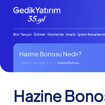
Bizi Tanıyın
Ürünler
Hizmetler
Analiz
İşlem Kanallarım
Hazine Bonosu Nedir?
Yatırımcı Sözlüğü
H
Hazine Bonosu
Hazine Bono