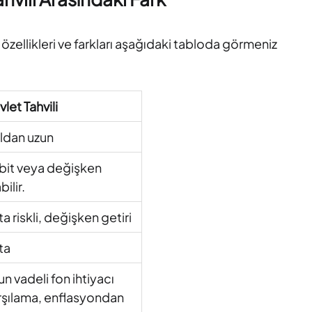
 özellikleri ve farkları aşağıdaki tabloda görmeniz
let Tahvili
ıldan uzun
bit veya değişken
bilir.
a riskli, değişken getiri
ta
n vadeli fon ihtiyacı
rşılama, enflasyondan