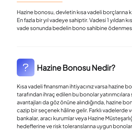
Hazine bonosu, devletin kısa vadeli borçlarına kı
En fazla bir yıl vadeye sahiptir. Vadesi 1 yıldan
vade sonunda bedelin bono sahibine ödenmesi so
Hazine Bonosu Nedir?
Kısa vadeli finansman ihtiyacınız varsa hazine bon
tarafından ihraç edilen bu bonolar yatırımcılara s
avantajları da göz önüne alındığında, hazine bon
cazip bir seçenek hâline gelir. Farklı vadelerde v
bankalar, aracı kurumlar veya Hazine Müsteşarlığı
hedeflerine ve risk toleranslarına uygun bonoları