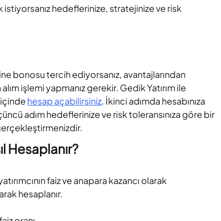
istiyorsanız hedeflerinize, stratejinize ve risk
zine bonosu tercih ediyorsanız, avantajlarından
 alım işlemi yapmanız gerekir. Gedik Yatırım ile
 içinde
hesap açabilirsiniz
. İkinci adımda hesabınıza
çüncü adım hedeflerinize ve risk toleransınıza göre bir
gerçekleştirmenizdir.
ıl Hesaplanır?
atırımcının faiz ve anapara kazancı olarak
larak hesaplanır.
faiz oranı.