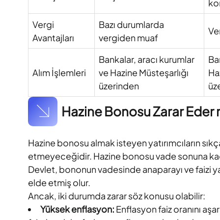
ko
Vergi
Bazı durumlarda
Ve
Avantajları
vergiden muaf
Bankalar, aracı kurumlar
Ba
Alım İşlemleri
ve Hazine Müsteşarlığı
Ha
üzerinden
üz
Hazine Bonosu Zarar Eder 
Hazine bonosu almak isteyen yatırımcıların sıkça
etmeyeceğidir. Hazine bonosu vade sonuna kada
Devlet, bononun vadesinde anaparayı ve faizi yat
elde etmiş olur.
Ancak, iki durumda zarar söz konusu olabilir:
Yüksek enflasyon:
Enflasyon faiz oranını aşars