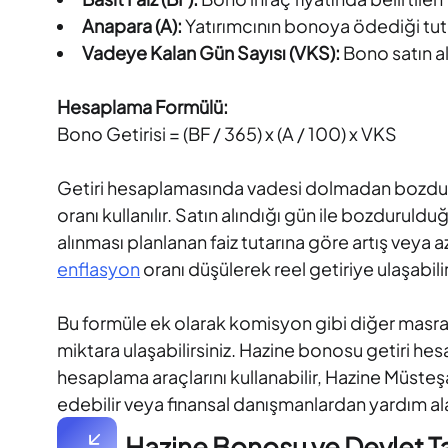
Anapara (A):
Yatırımcının bonoya ödediği tut
Vadeye Kalan Gün Sayısı (VKS):
Bono satın a
Hesaplama Formülü:
Bono Getirisi = (BF / 365) x (A / 100) x VKS
Getiri hesaplamasında vadesi dolmadan bozdur
oranı kullanılır. Satın alındığı gün ile bozduruldu
alınması planlanan faiz tutarına göre artış veya
enflasyon
oranı düşülerek reel getiriye ulaşabilir
Bu formüle ek olarak komisyon gibi diğer masraf
miktara ulaşabilirsiniz. Hazine bonosu getiri hes
hesaplama araçlarını kullanabilir, Hazine Müsteşar
edebilir veya finansal danışmanlardan yardım alab
Hazine Bonosu ve Devlet Tah