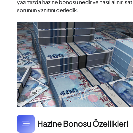
yazımızda hazine bonosu nedir ve nasıl alınır, sat
sorunun yanıtını derledik.
Hazine Bonosu Özellikleri