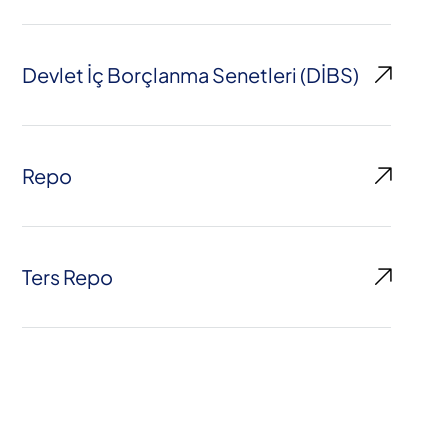
Devlet İç Borçlanma Senetleri (DİBS)
Repo
Ters Repo