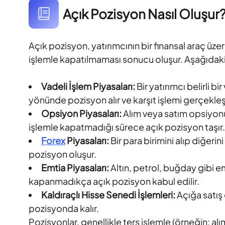
Açık Pozisyon Nasıl Oluşur
Açık pozisyon, yatırımcının bir finansal araç üze
işlemle kapatılmaması sonucu oluşur. Aşağıdaki 
Vadeli İşlem Piyasaları:
Bir yatırımcı belirli b
yönünde pozisyon alır ve karşıt işlemi gerçekleş
Opsiyon Piyasaları:
Alım veya satım opsiyonu 
işlemle kapatmadığı sürece açık pozisyon taşır.
Forex
Piyasaları:
Bir para birimini alıp diğeri
pozisyon oluşur.
Emtia
Piyasaları:
Altın, petrol, buğday gibi em
kapanmadıkça açık pozisyon kabul edilir.
Kaldıraçlı Hisse Senedi İşlemleri:
Açığa satış 
pozisyonda kalır.
Pozisyonlar, genellikle ters işlemle (örneğin: al