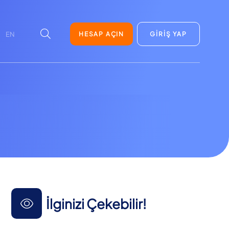
HESAP AÇIN
GİRİŞ YAP
EN
İlginizi Çekebilir!