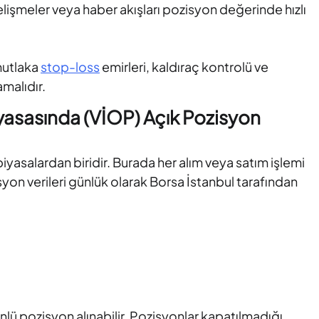
elişmeler veya haber akışları pozisyon değerinde hızlı
mutlaka
stop-loss
emirleri, kaldıraç kontrolü ve
amalıdır.
yasasında (VİOP) Açık Pozisyon
iyasalardan biridir. Burada her alım veya satım işlemi
syon verileri günlük olarak Borsa İstanbul tarafından
nlü pozisyon alınabilir. Pozisyonlar kapatılmadığı