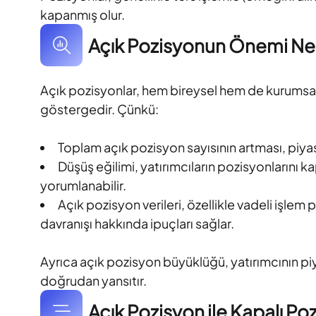
kapanmış olur.
Açık Pozisyonun Önemi Ne
Açık pozisyonlar, hem bireysel hem de kurumsal y
göstergedir. Çünkü:
Toplam açık pozisyon sayısının artması, piyasa i
Düşüş eğilimi, yatırımcıların pozisyonlarını k
yorumlanabilir.
Açık pozisyon verileri, özellikle vadeli işlem
davranışı hakkında ipuçları sağlar.
Ayrıca açık pozisyon büyüklüğü, yatırımcının piy
doğrudan yansıtır.
Açık Pozisyon ile Kapalı Po