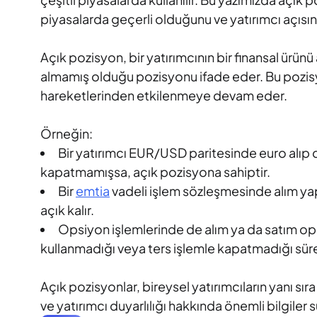
piyasalarda geçerli olduğunu ve yatırımcı açısınd
Açık pozisyon, bir yatırımcının bir finansal ürünü
almamış olduğu pozisyonu ifade eder. Bu pozisyon
hareketlerinden etkilenmeye devam eder.
Örneğin:
Bir yatırımcı EUR/USD paritesinde euro alıp 
kapatmamışsa, açık pozisyona sahiptir.
Bir
emtia
vadeli işlem sözleşmesinde alım yap
açık kalır.
Opsiyon işlemlerinde de alım ya da satım op
kullanmadığı veya ters işlemle kapatmadığı süre
Açık pozisyonlar, bireysel yatırımcıların yanı sıra
ve yatırımcı duyarlılığı hakkında önemli bilgiler s