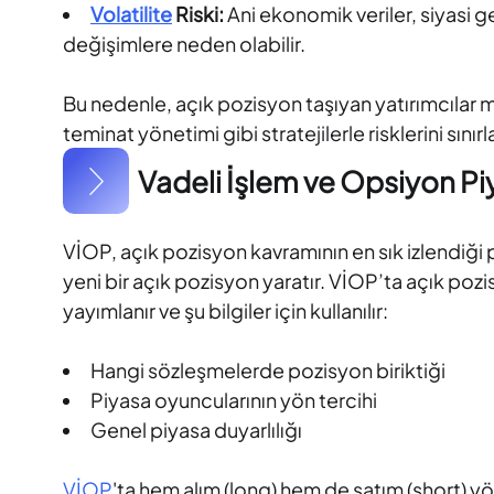
Volatilite
Riski:
Ani ekonomik veriler, siyasi g
değişimlere neden olabilir.
Bu nedenle, açık pozisyon taşıyan yatırımcılar 
teminat yönetimi gibi stratejilerle risklerini sınırl
Vadeli İşlem ve Opsiyon Pi
VİOP, açık pozisyon kavramının en sık izlendiği p
yeni bir açık pozisyon yaratır. VİOP’ta açık pozi
yayımlanır ve şu bilgiler için kullanılır:
Hangi sözleşmelerde pozisyon biriktiği
Piyasa oyuncularının yön tercihi
Genel piyasa duyarlılığı
VİOP
'ta hem alım (long) hem de satım (short) yö