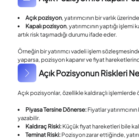
Açık pozisyon
, yatırımcının bir varlık üzeri
Kapalı pozisyon
, yatırımcının yaptığı işlemi
artık risk taşımadığı durumu ifade eder.
Örneğin bir yatırımcı vadeli işlem sözleşmesinde
yaparsa, pozisyon kapanır ve fiyat hareketlerin
Açık Pozisyonun Riskleri Ne
Açık pozisyonlar, özellikle kaldıraçlı işlemlerde ö
Piyasa Tersine Dönerse:
Fiyatlar yatırımcının
yazabilir.
Kaldıraç Riski:
Küçük fiyat hareketleri bile kal
Teminat Riski:
Pozisyon zarar ettiğinde, yatı