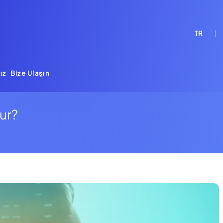
TR
ız
Bize Ulaşın
şur?