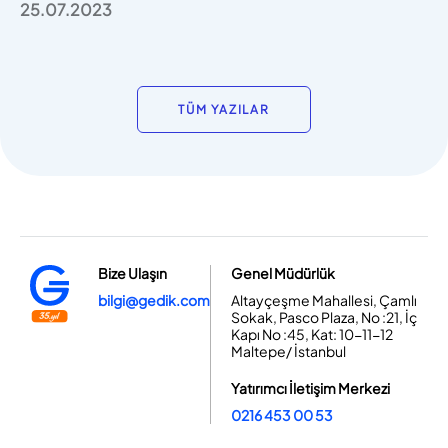
25.07.2023
TÜM YAZILAR
Bize Ulaşın
Genel Müdürlük
bilgi@gedik.com
Altayçeşme Mahallesi, Çamlı
Sokak, Pasco Plaza, No :21, İç
Kapı No :45, Kat: 10-11-12
Maltepe/ İstanbul
Yatırımcı İletişim Merkezi
0216 453 00 53