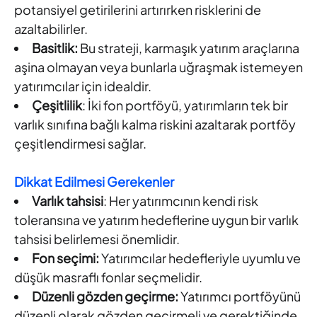
potansiyel getirilerini artırırken risklerini de
azaltabilirler.
Basitlik:
Bu strateji, karmaşık yatırım araçlarına
aşina olmayan veya bunlarla uğraşmak istemeyen
yatırımcılar için idealdir.
Çeşitlilik
: İki fon portföyü, yatırımların tek bir
varlık sınıfına bağlı kalma riskini azaltarak portföy
çeşitlendirmesi sağlar.
Dikkat Edilmesi Gerekenler
Varlık tahsisi
: Her yatırımcının kendi risk
toleransına ve yatırım hedeflerine uygun bir varlık
tahsisi belirlemesi önemlidir.
Fon seçimi:
Yatırımcılar hedefleriyle uyumlu ve
düşük masraflı fonlar seçmelidir.
Düzenli gözden geçirme:
Yatırımcı portföyünü
düzenli olarak gözden geçirmeli ve gerektiğinde