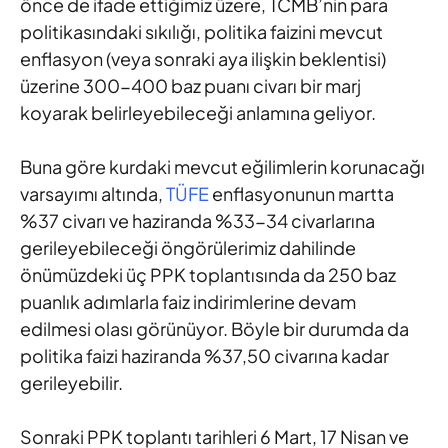
önce de ifade ettiğimiz üzere, TCMB’nin para
politikasındaki sıkılığı, politika faizini mevcut
enflasyon (veya sonraki aya ilişkin beklentisi)
üzerine 300-400 baz puanı civarı bir marj
koyarak belirleyebileceği anlamına geliyor.
Buna göre kurdaki mevcut eğilimlerin korunacağı
varsayımı altında,
TÜFE
enflasyonunun martta
%37 civarı ve haziranda %33-34 civarlarına
gerileyebileceği öngörülerimiz dahilinde
önümüzdeki üç PPK toplantısında da 250 baz
puanlık adımlarla faiz indirimlerine devam
edilmesi olası görünüyor. Böyle bir durumda da
politika faizi haziranda %37,50 civarına kadar
gerileyebilir.
Sonraki PPK toplantı tarihleri 6 Mart, 17 Nisan ve