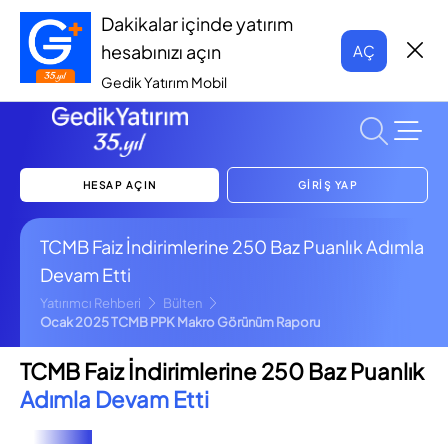
Dakikalar içinde yatırım
hesabınızı açın
AÇ
Gedik Yatırım Mobil
HESAP AÇIN
GİRİŞ YAP
TCMB Faiz İndirimlerine 250 Baz Puanlık Adımla
Devam Etti
Yatırımcı Rehberi
Bülten
Ocak 2025 TCMB PPK Makro Görünüm Raporu
TCMB Faiz İndirimlerine 250 Baz Puanlık
Adımla Devam Etti