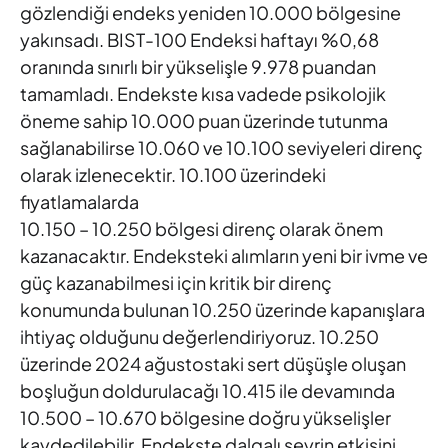
gözlendiği endeks yeniden 10.000 bölgesine
yakınsadı.
BIST-100 Endeksi haftayı %0,68
oranında sınırlı bir yükselişle 9.978
puandan
tamamladı. Endekste kısa vadede psikolojik
öneme sahip
10.000 puan üzerinde tutunma
sağlanabilirse 10.060 ve 10.100
seviyeleri direnç
olarak izlenecektir. 10.100 üzerindeki
fiyatlamalarda
10.150 – 10.250 bölgesi direnç olarak önem
kazanacaktır.
Endeksteki alımların yeni bir ivme ve
güç kazanabilmesi için kritik bir
direnç
konumunda bulunan 10.250 üzerinde kapanışlara
ihtiyaç
olduğunu değerlendiriyoruz. 10.250
üzerinde 2024 ağustostaki sert
düşüşle oluşan
boşluğun doldurulacağı 10.415 ile devamında
10.500
– 10.670 bölgesine doğru yükselişler
kaydedilebilir. Endekste dalgalı
seyrin etkisini