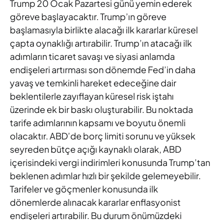
Trump 20 Ocak
Pazartesi günü yemin ederek
göreve başlayacaktır. Trump’ın göreve
başlamasıyla birlikte alacağı ilk kararlar küresel
çapta oynaklığı
artırabilir. Trump’ın atacağı ilk
adımların ticaret savaşı ve siyasi
anlamda
endişeleri artırması son dönemde Fed’in daha
yavaş ve
temkinli hareket edeceğine dair
beklentilerle zayıflayan küresel risk
iştahı
üzerinde ek bir baskı oluşturabilir. Bu noktada
tarife adımlarının
kapsamı ve boyutu önemli
olacaktır. ABD’de borç limiti sorunu ve
yüksek
seyreden bütçe açığı kaynaklı olarak, ABD
içerisindeki vergi
indirimleri konusunda Trump’tan
beklenen adımlar hızlı bir şekilde
gelemeyebilir.
Tarifeler ve göçmenler konusunda ilk
dönemlerde
alınacak kararlar enflasyonist
endişeleri artırabilir. Bu durum
önümüzdeki