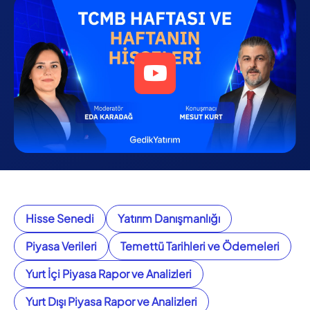
Hisse Senedi
Yatırım Danışmanlığı
Piyasa Verileri
Temettü Tarihleri ve Ödemeleri
Yurt İçi Piyasa Rapor ve Analizleri
Yurt Dışı Piyasa Rapor ve Analizleri