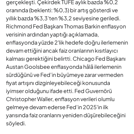
gerçekleşti. Çekirdek TÜFE aylık
bazda %0,2
oranında (beklenti: %0,3) bir artış gösterdi ve
yıllık
bazda %3,3’ten %3,2 seviyesine geriledi.
Richmond Fed Başkanı
Thomas Barkin enflasyon
verisinin ardından yaptığı açıklamada,
enflasyonda yüzde 2'lik hedefe doğru ilerlemenin
devam ettiğini
ancak faiz oranlarının kısıtlayıcı
kalması gerektiğini belirtti. Chicago
Fed Başkanı
Austan Goolsbee enflasyonda hâlâ ilerlemenin
sürdüğünü ve Fed’in büyümeye zarar vermeden
fiyat artışını
dizginleyebileceği konusunda
iyimser olduğunu ifade etti. Fed
Guvernörü
Christopher Waller, enflasyon verileri olumlu
gelmeye
devam ederse Fed’in 2025'in ilk
yarısında faiz oranlarını yeniden
düşürebileceğini
söyledi.