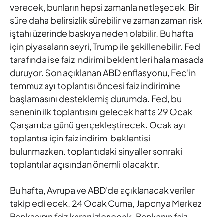
verecek, bunların
hepsi zamanla netleşecek. Bir
süre daha belirsizlik sürebilir ve
zaman zaman risk
iştahı üzerinde baskıya neden olabilir. Bu hafta
için piyasaların seyri, Trump ile şekillenebilir. Fed
tarafında ise faiz
indirimi beklentileri hala masada
duruyor. Son açıklanan ABD
enflasyonu, Fed'in
temmuz ayı toplantısı öncesi faiz indirimine
başlamasını desteklemiş durumda. Fed, bu
senenin ilk toplantısını
gelecek hafta 29 Ocak
Çarşamba günü gerçekleştirecek. Ocak ayı
toplantısı için faiz indirimi beklentisi
bulunmazken, toplantıdaki
sinyaller sonraki
toplantılar açısından önemli olacaktır.
Bu hafta,
Avrupa ve ABD'de açıklanacak veriler
takip edilecek. 24 Ocak Cuma,
Japonya Merkez
Bankasının faiz kararı izlenecek. Bankanın faiz