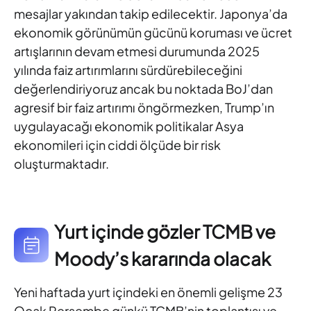
mesajlar yakından takip
edilecektir. Japonya’da
ekonomik görünümün gücünü koruması ve
ücret
artışlarının devam etmesi durumunda 2025
yılında faiz
artırımlarını sürdürebileceğini
değerlendiriyoruz ancak bu noktada
BoJ’dan
agresif bir faiz artırımı öngörmezken, Trump’ın
uygulayacağı
ekonomik politikalar Asya
ekonomileri için ciddi ölçüde bir risk
oluşturmaktadır.
Yurt içinde gözler TCMB ve
Moody’s kararında olacak
Yeni haftada yurt içindeki en önemli gelişme 23
Ocak Perşembe
günkü TCMB’nin toplantısı ve