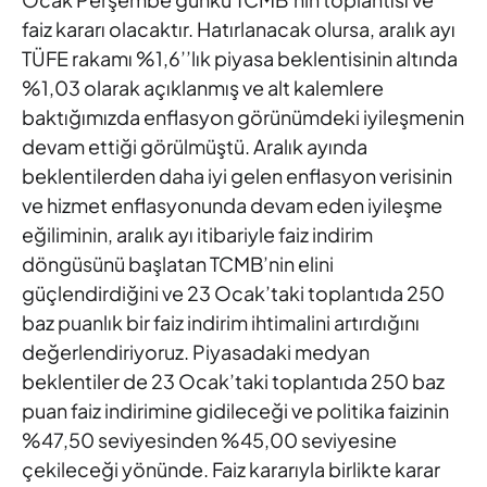
faiz kararı olacaktır. Hatırlanacak
olursa, aralık ayı
TÜFE rakamı %1,6’’lık piyasa beklentisinin altında
%1,03 olarak açıklanmış ve alt kalemlere
baktığımızda enflasyon
görünümdeki iyileşmenin
devam ettiği görülmüştü. Aralık ayında
beklentilerden daha iyi gelen enflasyon verisinin
ve hizmet
enflasyonunda devam eden iyileşme
eğiliminin, aralık ayı itibariyle
faiz indirim
döngüsünü başlatan TCMB’nin elini
güçlendirdiğini ve 23 Ocak’taki toplantıda 250
baz puanlık bir faiz indirim ihtimalini
artırdığını
değerlendiriyoruz. Piyasadaki medyan
beklentiler de 23
Ocak’taki toplantıda 250 baz
puan faiz indirimine gidileceği ve
politika faizinin
%47,50 seviyesinden %45,00 seviyesine
çekileceği
yönünde. Faiz kararıyla birlikte karar