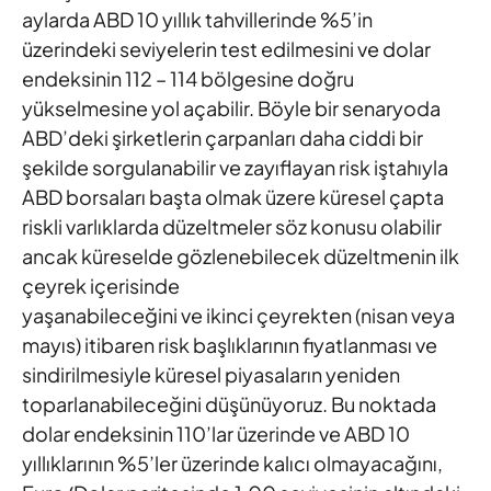
aylarda ABD 10 yıllık tahvillerinde %5’in
üzerindeki
seviyelerin test edilmesini ve dolar
endeksinin 112 – 114 bölgesine
doğru
yükselmesine yol açabilir. Böyle bir senaryoda
ABD’deki
şirketlerin çarpanları daha ciddi bir
şekilde sorgulanabilir ve
zayıflayan risk iştahıyla
ABD borsaları başta olmak üzere küresel
çapta
riskli varlıklarda düzeltmeler söz konusu olabilir
ancak
küreselde gözlenebilecek düzeltmenin ilk
çeyrek içerisinde
yaşanabileceğini ve ikinci çeyrekten (nisan veya
mayıs) itibaren risk
başlıklarının fiyatlanması ve
sindirilmesiyle küresel piyasaların
yeniden
toparlanabileceğini düşünüyoruz. Bu noktada
dolar
endeksinin 110’lar üzerinde ve ABD 10
yıllıklarının %5’ler üzerinde
kalıcı olmayacağını,