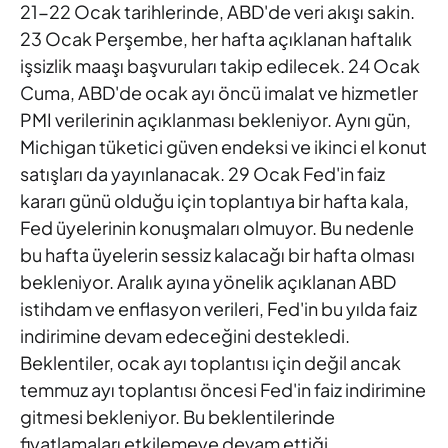
21-22 Ocak tarihlerinde, ABD'de
veri akışı sakin.
23 Ocak Perşembe, her hafta açıklanan haftalık
işsizlik maaşı başvuruları takip edilecek. 24 Ocak
Cuma, ABD'de
ocak ayı öncü imalat ve hizmetler
PMI verilerinin açıklanması
bekleniyor. Aynı gün,
Michigan tüketici güven endeksi ve ikinci el
konut
satışları da yayınlanacak. 29 Ocak Fed'in faiz
kararı günü
olduğu için toplantıya bir hafta kala,
Fed üyelerinin konuşmaları
olmuyor. Bu nedenle
bu hafta üyelerin sessiz kalacağı bir hafta
olması
bekleniyor. Aralık ayına yönelik açıklanan ABD
istihdam ve
enflasyon verileri, Fed'in bu yılda faiz
indirimine devam edeceğini
destekledi.
Beklentiler, ocak ayı toplantısı için değil ancak
temmuz
ayı toplantısı öncesi Fed'in faiz indirimine
gitmesi bekleniyor. Bu
beklentilerinde
fiyatlamaları etkilemeye devam ettiği