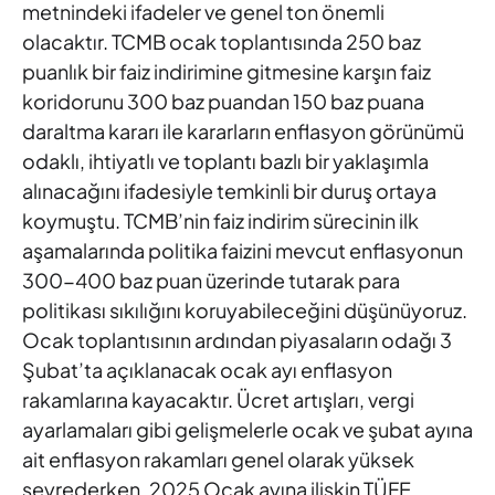
metnindeki ifadeler ve genel ton
önemli
olacaktır. TCMB ocak toplantısında 250 baz
puanlık bir faiz
indirimine gitmesine karşın faiz
koridorunu 300 baz puandan 150 baz
puana
daraltma kararı ile kararların enflasyon görünümü
odaklı,
ihtiyatlı ve toplantı bazlı bir yaklaşımla
alınacağını ifadesiyle temkinli
bir duruş ortaya
koymuştu. TCMB’nin faiz indirim sürecinin ilk
aşamalarında politika faizini mevcut enflasyonun
300-400 baz puan
üzerinde tutarak para
politikası sıkılığını koruyabileceğini
düşünüyoruz.
Ocak toplantısının ardından piyasaların odağı 3
Şubat’ta açıklanacak ocak ayı enflasyon
rakamlarına kayacaktır.
Ücret artışları, vergi
ayarlamaları gibi gelişmelerle ocak ve şubat
ayına
ait enflasyon rakamları genel olarak yüksek
seyrederken, 2025
Ocak ayına ilişkin TÜFE