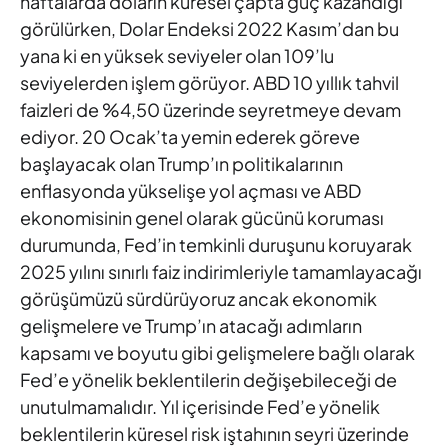
haftalarda doların küresel çapta güç kazandığı
görülürken, Dolar Endeksi 2022 Kasım’dan bu
yana ki en yüksek seviyeler olan 109’lu
seviyelerden işlem görüyor. ABD 10 yıllık tahvil
faizleri de %4,50 üzerinde seyretmeye devam
ediyor. 20 Ocak’ta yemin ederek göreve
başlayacak olan Trump’ın politikalarının
enflasyonda yükselişe yol açması ve ABD
ekonomisinin genel olarak gücünü koruması
durumunda, Fed’in temkinli duruşunu koruyarak
2025 yılını sınırlı faiz indirimleriyle tamamlayacağı
görüşümüzü sürdürüyoruz ancak ekonomik
gelişmelere ve Trump’ın atacağı adımların
kapsamı ve boyutu gibi gelişmelere bağlı olarak
Fed’e yönelik beklentilerin değişebileceği de
unutulmamalıdır. Yıl içerisinde Fed’e yönelik
beklentilerin küresel risk iştahının seyri üzerinde