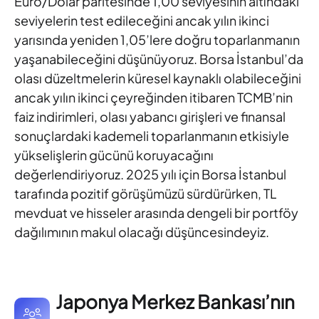
Euro/Dolar paritesinde 1,00 seviyesinin altındaki
seviyelerin test edileceğini ancak yılın ikinci
yarısında yeniden
1,05’lere doğru toparlanmanın
yaşanabileceğini düşünüyoruz. Borsa
İstanbul’da
olası düzeltmelerin küresel kaynaklı olabileceğini
ancak
yılın ikinci çeyreğinden itibaren TCMB’nin
faiz indirimleri, olası
yabancı girişleri ve finansal
sonuçlardaki kademeli toparlanmanın
etkisiyle
yükselişlerin gücünü koruyacağını
değerlendiriyoruz. 2025
yılı için Borsa İstanbul
tarafında pozitif görüşümüzü sürdürürken, TL
mevduat ve hisseler arasında dengeli bir portföy
dağılımının makul
olacağı düşüncesindeyiz.
Japonya Merkez Bankası’nın