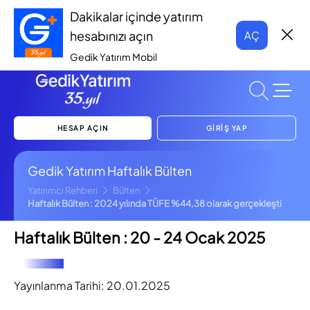
Dakikalar içinde yatırım
hesabınızı açın
AÇ
Gedik Yatırım Mobil
HESAP AÇIN
GİRİŞ YAP
Gedik Yatırım Haftalık Bülten
Yatırımcı Rehberi
Bülten
Haftalık Bülten : 2024 yılında TÜFE %44,38 olarak gerçekleşti
Haftalık Bülten : 20 - 24 Ocak 2025
Yayınlanma Tarihi:
20.01.2025