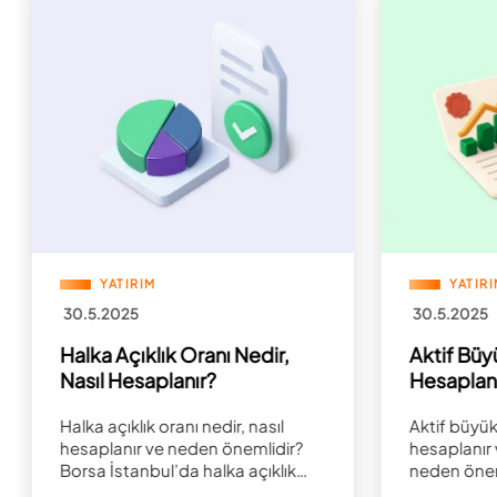
YATIRIM
YATIR
30.5.2025
30.5.2025
Halka Açıklık Oranı Nedir,
Aktif Büy
Nasıl Hesaplanır?
Hesaplan
Halka açıklık oranı nedir, nasıl
Aktif büyükl
hesaplanır ve neden önemlidir?
hesaplanır 
Borsa İstanbul’da halka açıklık
neden öneml
oranının etkilerini keşfedin!
toplam varlı