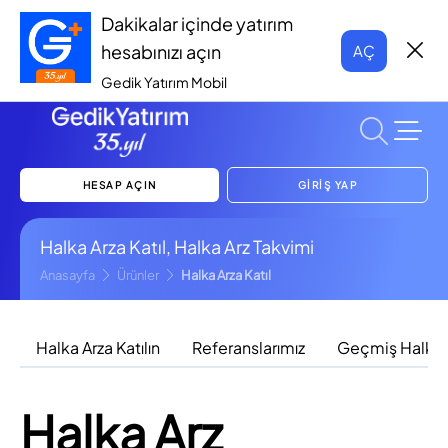
Dakikalar içinde yatırım
hesabınızı açın
AÇ
Gedik Yatırım Mobil
HESAP AÇIN
GİRİŞ YAP
Halka Arza Katıl, Halka Arz Takvimi
Anasayfa
Ürünler
Halka Arza Katıl
Halka Arza Katılın
Referanslarımız
Geçmiş Halka A
Halka Arz