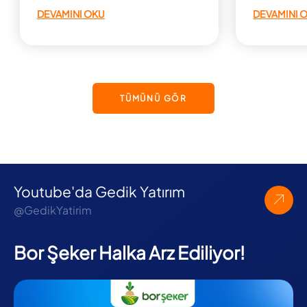
öğrenin!
DEVAMINI OKU
DEVAMINI 
TÜMÜNÜ GÖR
Youtube'da Gedik Yatırım
@GedikYatirim
Bor Şeker Halka Arz Ediliyor!