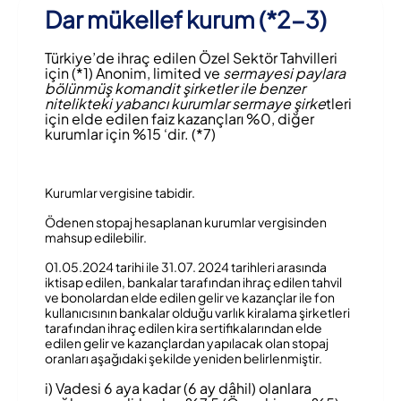
Dar mükellef kurum (*2-3)
Türkiye’de ihraç edilen Özel Sektör Tahvilleri
için (*1) Anonim, limited ve
sermayesi paylara
bölünmüş komandit şirketler ile benzer
nitelikteki yabancı kurumlar sermaye şirke
tleri
için elde edilen faiz kazançları %0, diğer
kurumlar için %15 ‘dir. (*7)
Kurumlar vergisine tabidir.
Ödenen stopaj hesaplanan kurumlar vergisinden
mahsup edilebilir.
01.05.2024 tarihi ile 31.07. 2024 tarihleri arasında
iktisap edilen, bankalar tarafından ihraç edilen tahvil
ve bonolardan elde edilen gelir ve kazançlar ile fon
kullanıcısının bankalar olduğu varlık kiralama şirketleri
tarafından ihraç edilen kira sertifikalarından elde
edilen gelir ve kazançlardan yapılacak olan stopaj
oranları aşağıdaki şekilde yeniden belirlenmiştir.
i) Vadesi 6 aya kadar (6 ay dâhil) olanlara