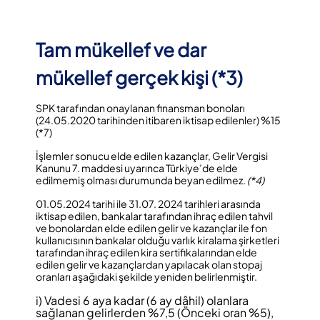
Tam mükellef ve dar
mükellef gerçek kişi (*3)
SPK tarafından onaylanan finansman bonoları
(24.05.2020 tarihinden itibaren iktisap edilenler) %15
(*7)
İşlemler sonucu elde edilen kazançlar, Gelir Vergisi
Kanunu 7. maddesi uyarınca Türkiye’de elde
edilmemiş olması durumunda beyan edilmez.
(*4)
01.05.2024 tarihi ile 31.07. 2024 tarihleri arasında
iktisap edilen, bankalar tarafından ihraç edilen tahvil
ve bonolardan elde edilen gelir ve kazançlar ile fon
kullanıcısının bankalar olduğu varlık kiralama şirketleri
tarafından ihraç edilen kira sertifikalarından elde
edilen gelir ve kazançlardan yapılacak olan stopaj
oranları aşağıdaki şekilde yeniden belirlenmiştir.
i) Vadesi 6 aya kadar (6 ay dâhil) olanlara
sağlanan gelirlerden %7,5 (Önceki oran %5),