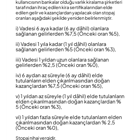
kullanıcısının bankalar olduğu varlık kiralama şirketleri
tarafından ihraç edilen kira sertifikalarından elde
edilen gelir ve kazançlardan yapılacak olan stopaj
oranları aşağıdaki şekilde yeniden belirlenmiştir.
i) Vadesi 6 aya kadar (6 ay dâhil) olanlara
sağlanan gelirlerden %7,5 (Önceki oran %5),
ii) Vadesi 1 yıla kadar (1 yıl dâhil) olanlara
sağlanan gelirlerden %5 (Önceki oran %3),
iii) Vadesi 1 yıldan uzun olanlara sağlanan
gelirlerden %2,5 (Önceki oran %0),
iv) 6 aydan az süreyle (6 ay dâhil) elde
tutulanların elden çıkarılmasından doğan
kazançlardan %7,5 (Önceki oran %5),
v) 1 yıldan az süreyle (1 yıl dâhil) elde tutulanların
elden çıkarılmasından doğan kazançlardan %
5 (Önceki oran %3),
vi) 1 yıldan fazla süreyle elde tutulanların elden
çıkarılmasından doğan kazançlardan % 2,5
(Önceki oran %0),
Stopaj nihai vergidir.