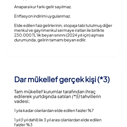
Anapara kur farkı gelir sayılmaz.
Enflasyon indirimi uygulanmaz.
Elde edilen faiz gelirlerinin, stopaja tabi tutulmuş diğer
menkul ve gayrimenkul sermaye iratları ile birlikte
230.000 TL’lik beyan sınırını (2024 yılı için) aşması
durumunda, gelirin tamamı beyan edilir.
Dar mükellef gerçek kişi (*3)
Tam mükellef kurumlar tarafından ihraç
edilerek yurtdışında satılan
(*5)
tahvillerin
vadesi;
1 yıla kadar olanlardan elde edilen faizler %7
1 yıl (1 yıl dahil) ile 3 yıl arası olanlardan elde edilen
faizler %3