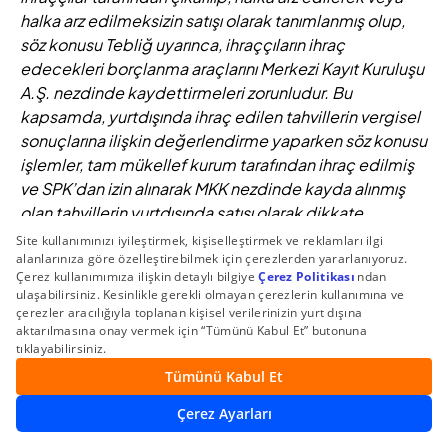
halka arz edilmeksizin satışı olarak tanımlanmış olup,
söz konusu Tebliğ uyarınca, ihraççıların ihraç
edecekleri borçlanma araçlarını Merkezi Kayıt Kuruluşu
A.Ş. nezdinde kaydettirmeleri zorunludur. Bu
kapsamda, yurtdışında ihraç edilen tahvillerin vergisel
sonuçlarına ilişkin değerlendirme yaparken söz konusu
işlemler, tam mükellef kurum tarafından ihraç edilmiş
ve SPK’dan izin alınarak MKK nezdinde kayda alınmış
olan tahvillerin yurtdışında satışı olarak dikkate
alınmaktadır.
(6) Tahvil, VDMK, Finansman Bonosu kapsama dahildir.
(7)
24.05.2020 tarihinden önce iktisap edilenlerde
stopaj oranı farklıdır.
İnternet sitemizde yapılan bu paylaşımlar, yalnızca