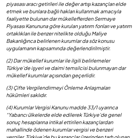
piyasası aracı getirileri ile değer artışı kazançları elde
etmek ve bunlara bağlı hakları kullanmak amacıyla
faaliyette bulunan dar mükelleflerden Sermaye
Piyasası Kanununa göre kurulan yatırım fonları ve yatırım
ortaklıkları ile benzer nitelikte olduğu Maliye
Bakanlığınca belirlenen kurumlar da söz konusu
uygulamanın kapsamında değerlendirilmiştir.
(2) Dar mükellef kurumlar ile ilgili belirlemeler
Türkiye’de işyeri ve daimi temsilcisi bulunmayan dar
mükellef kurumlar açısından geçerlidir.
(3) Çifte Vergilendirmeyi Önleme Anlaşmaları
hükümleri saklıdır.
(4) Kurumlar Vergisi Kanunu madde 33/1 uyarınca
“Yabancı ülkelerde elde edilerek Türkiye’de genel
sonuç hesaplarına intikal ettirilen kazançlardan
mahallinde ödenen kurumlar vergisi ve benzeri
vergiler, Türkiye’de bu kazançlar üzerinden tarh olunan