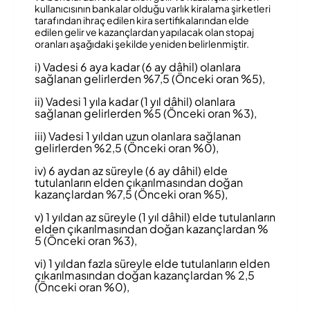
kullanıcısının bankalar olduğu varlık kiralama şirketleri
tarafından ihraç edilen kira sertifikalarından elde
edilen gelir ve kazançlardan yapılacak olan stopaj
oranları aşağıdaki şekilde yeniden belirlenmiştir.
i) Vadesi 6 aya kadar (6 ay dâhil) olanlara
sağlanan gelirlerden %7,5 (Önceki oran %5),
ii) Vadesi 1 yıla kadar (1 yıl dâhil) olanlara
sağlanan gelirlerden %5 (Önceki oran %3),
iii) Vadesi 1 yıldan uzun olanlara sağlanan
gelirlerden %2,5 (Önceki oran %0),
iv) 6 aydan az süreyle (6 ay dâhil) elde
tutulanların elden çıkarılmasından doğan
kazançlardan %7,5 (Önceki oran %5),
v) 1 yıldan az süreyle (1 yıl dâhil) elde tutulanların
elden çıkarılmasından doğan kazançlardan %
5 (Önceki oran %3),
vi) 1 yıldan fazla süreyle elde tutulanların elden
çıkarılmasından doğan kazançlardan % 2,5
(Önceki oran %0),