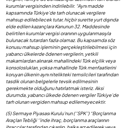
kurumlar vergisinden indirilebilir. “Aynı madde
kapsamında Türkiye’de tarh olunacak vergilere
mahsup edilebilecek tutar, hiçbir surette yurt dışında
elde edilen kazançlara Kanunun 32. Maddesinde
belirtilen kurumlar vergisi oranının uygulanmasıyla
bulunacak tutardan fazla olamaz. Bu kapsamda söz
konusu mahsup işleminin gerçekleştirilebilmesi için
yabancı ülkelerde ödenen vergilerin, yetkili
makamlardan alınarak mahallindeki Türk elçilik veya
konsoloslukları, yoksa mahallinde Türk menfaatlerini
koruyan ülkenin aynı nitelikteki temsilcileri tarafından
tasdik olunan belgelerle tevsik edilmesinin
gerekmekte olduğunu hatırlatmak isteriz. Aksi
durumda, yabancı ülkede ödenen vergiler Türkiye’de
tarh olunan vergiden mahsup edilemeyecektir.
(5) Sermaye Piyasası Kurulu’nun (‘’SPK’’) “Borçlanma
Araçları Tebliği ‘’inde ihraç, borçlanma araçlarının
ihraççılar tarafından çıkarılıp, halka arz edilerek veya