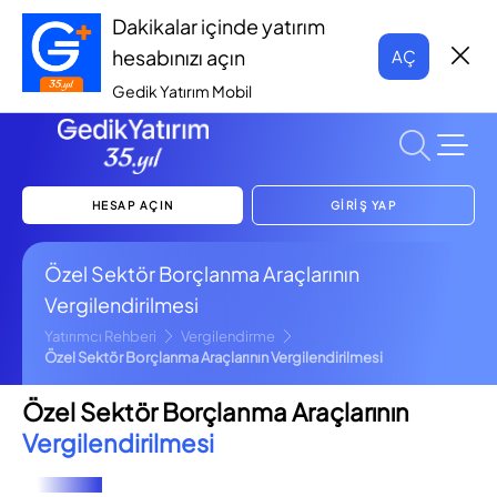
Dakikalar içinde yatırım
hesabınızı açın
AÇ
Gedik Yatırım Mobil
HESAP AÇIN
GİRİŞ YAP
Özel Sektör Borçlanma Araçlarının
Vergilendirilmesi
Yatırımcı Rehberi
Vergilendirme
Özel Sektör Borçlanma Araçlarının Vergilendirilmesi
Özel Sektör Borçlanma Araçlarının
Vergilendirilmesi