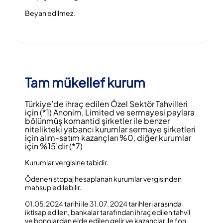
Beyan edilmez.
Tam mükellef kurum
Türkiye’de ihraç edilen Özel Sektör Tahvilleri
için (*1) Anonim, Limited ve sermayesi paylara
bölünmüş komantid şirketler ile benzer
nitelikteki yabancı kurumlar sermaye şirketleri
için alım-satım kazançları %0, diğer kurumlar
için %15’dir (*7)
Kurumlar vergisine tabidir.
Ödenen stopaj hesaplanan kurumlar vergisinden
mahsup edilebilir.
01.05.2024 tarihi ile 31.07. 2024 tarihleri arasında
iktisap edilen, bankalar tarafından ihraç edilen tahvil
ve bonolardan elde edilen gelir ve kazançlar ile fon