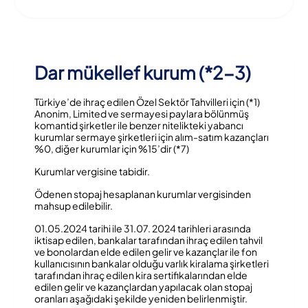
Dar mükellef kurum (*2-3)
Türkiye’de ihraç edilen Özel Sektör Tahvilleri için (*1)
Anonim, Limited ve sermayesi paylara bölünmüş
komantid şirketler ile benzer nitelikteki yabancı
kurumlar sermaye şirketleri için alım-satım kazançları
%0, diğer kurumlar için %15’dir (*7)
Kurumlar vergisine tabidir.
Ödenen stopaj hesaplanan kurumlar vergisinden
mahsup edilebilir.
01.05.2024 tarihi ile 31.07. 2024 tarihleri arasında
iktisap edilen, bankalar tarafından ihraç edilen tahvil
ve bonolardan elde edilen gelir ve kazançlar ile fon
kullanıcısının bankalar olduğu varlık kiralama şirketleri
tarafından ihraç edilen kira sertifikalarından elde
edilen gelir ve kazançlardan yapılacak olan stopaj
oranları aşağıdaki şekilde yeniden belirlenmiştir.