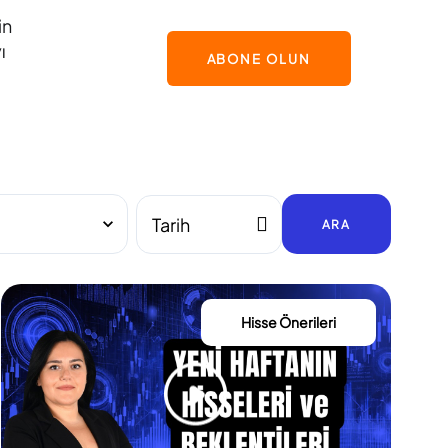
in
ı
ABONE OLUN
ARA
Hisse Önerileri