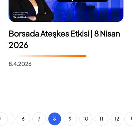
Borsada Ateşkes Etkisi | 8 Nisan
2026
8.4.2026
5
6
7
8
9
10
11
12