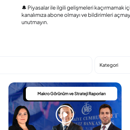
🔔 Piyasalar ile ilgili gelişmeleri kaçırmamak iç
kanalımıza abone olmayı ve bildirimleri açmay
unutmayın.
Makro Görünüm ve Strateji Raporları