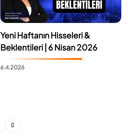
Yeni Haftanın Hisseleri &
Beklentileri | 6 Nisan 2026
6.4.2026
13
14
15
16
17
18
19
20
21