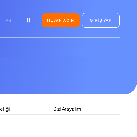
HESAP AÇIN
GİRİŞ YAP
EN
eliği
Sizi Arayalım