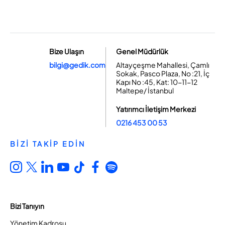
Bize Ulaşın
Genel Müdürlük
bilgi@gedik.com
Altayçeşme Mahallesi, Çamlı
Sokak, Pasco Plaza, No :21, İç
Kapı No :45, Kat: 10-11-12
Maltepe/ İstanbul
Yatırımcı İletişim Merkezi
0216 453 00 53
BİZİ TAKİP EDİN
Bizi Tanıyın
Yönetim Kadrosu