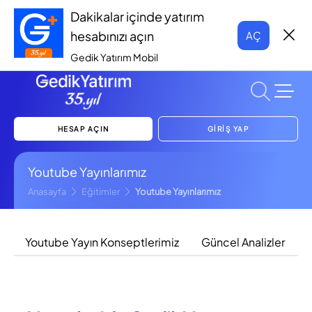
Dakikalar içinde yatırım
hesabınızı açın
AÇ
Gedik Yatırım Mobil
HESAP AÇIN
GİRİŞ YAP
Youtube Yayınlarımız
Anasayfa
Eğitimler
Youtube Yayınlarımız
Youtube Yayın Konseptlerimiz
Güncel Analizler