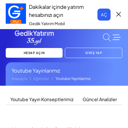
Dakikalar içinde yatırım
hesabınızı açın
AÇ
Gedik Yatırım Mobil
HESAP AÇIN
GİRİŞ YAP
Youtube Yayınlarımız
Anasayfa
Eğitimler
Youtube Yayınlarımız
Youtube Yayın Konseptlerimiz
Güncel Analizler