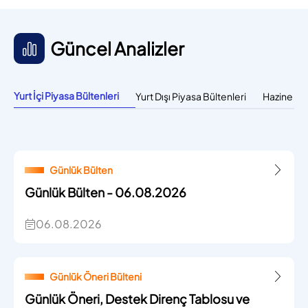
Güncel Analizler
Yurt İçi Piyasa Bültenleri
Yurt Dışı Piyasa Bültenleri
Hazine Bül
Günlük Bülten
Günlük Bülten - 06.08.2026
06.08.2026
Günlük Öneri Bülteni
Günlük Öneri, Destek Direnç Tablosu ve