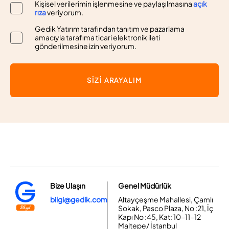
Kişisel verilerimin işlenmesine ve paylaşılmasına
açık
rıza
veriyorum.
Gedik Yatırım tarafından tanıtım ve pazarlama
amacıyla tarafıma ticari elektronik ileti
gönderilmesine izin veriyorum.
SİZİ ARAYALIM
Bize Ulaşın
Genel Müdürlük
bilgi@gedik.com
Altayçeşme Mahallesi, Çamlı
Sokak, Pasco Plaza, No :21, İç
Kapı No :45, Kat: 10-11-12
Maltepe/ İstanbul