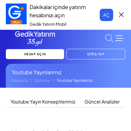
Dakikalar içinde yatırım
hesabınızı açın
AÇ
Gedik Yatırım Mobil
HESAP AÇIN
GİRİŞ YAP
Youtube Yayınlarımız
Anasayfa
Eğitimler
Youtube Yayınlarımız
Youtube Yayın Konseptlerimiz
Güncel Analizler