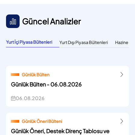
Güncel Analizler
Yurt İçi Piyasa Bültenleri
Yurt Dışı Piyasa Bültenleri
Hazine Bül
Günlük Bülten
Günlük Bülten - 06.08.2026
06.08.2026
Günlük Öneri Bülteni
Günlük Öneri, Destek Direnç Tablosu ve