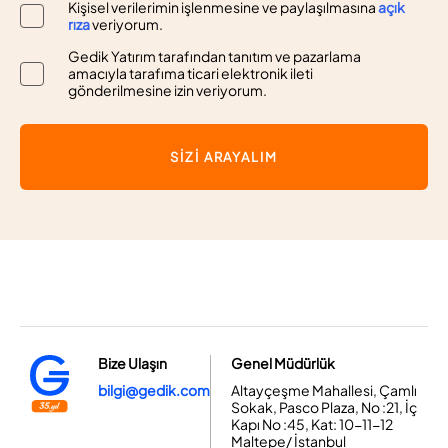
Kişisel verilerimin işlenmesine ve paylaşılmasına
açık
rıza
veriyorum.
Gedik Yatırım tarafından tanıtım ve pazarlama
amacıyla tarafıma ticari elektronik ileti
gönderilmesine izin veriyorum.
SİZİ ARAYALIM
Bize Ulaşın
Genel Müdürlük
bilgi@gedik.com
Altayçeşme Mahallesi, Çamlı
Sokak, Pasco Plaza, No :21, İç
Kapı No :45, Kat: 10-11-12
Maltepe/ İstanbul