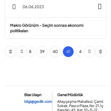
06.06.2023
Makro Görünüm - Seçim sonrası ekonomi
politikaları
36
37
38
39
40
41
42
43
44
Bize Ulaşın
Genel Müdürlük
bilgi@gedik.com
Altayçeşme Mahallesi, Çamlı
Sokak, Pasco Plaza, No :21, İç
Kapı No :45, Kat: 10-11-12