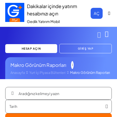
Dakikalar içinde yatırım
hesabınızı açın
AÇ
Gedik Yatırım Mobil
HESAP AÇIN
GİRİŞ YAP
Makro Görünüm Raporları
Anasayfa
Yurt İçi Piyasa Bültenleri
Makro Görünüm Raporları