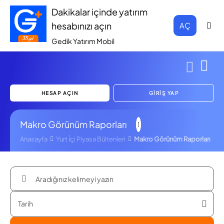
Dakikalar içinde yatırım
hesabınızı açın
AÇ
Gedik Yatırım Mobil
HESAP AÇIN
GİRİŞ YAP
Makro Görünüm Raporları
Anasayfa
Yurt İçi Piyasa Bültenleri
Makro Görünüm Raporları