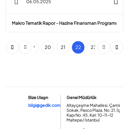
06.05.2025
Makro Tematik Rapor - Hazine Finansman Programı
17
18
19
20
21
22
23
24
25
Bize Ulaşın
Genel Müdürlük
bilgi@gedik.com
Altayçeşme Mahallesi, Çamlı
Sokak, Pasco Plaza, No :21, İç
Kapı No :45, Kat: 10-11-12
Maltepe/ İstanbul