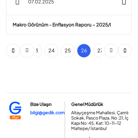
07.02.2025
Makro Görünüm - Enflasyon Raporu – 2025/I
21
22
23
24
25
26
27
28
29
Bize Ulaşın
Genel Müdürlük
bilgi@gedik.com
Altayçeşme Mahallesi, Çamlı
Sokak, Pasco Plaza, No :21, İç
Kapı No :45, Kat: 10-11-12
Maltepe/ İstanbul