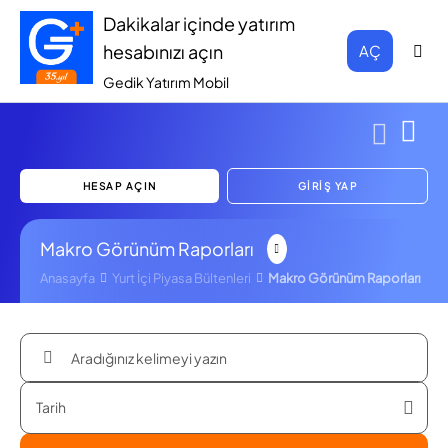
Dakikalar içinde yatırım
hesabınızı açın
AÇ
Gedik Yatırım Mobil
HESAP AÇIN
GİRİŞ YAP
Makro Görünüm Raporları
Anasayfa
Yurt İçi Piyasa Bültenleri
Makro Görünüm Raporları