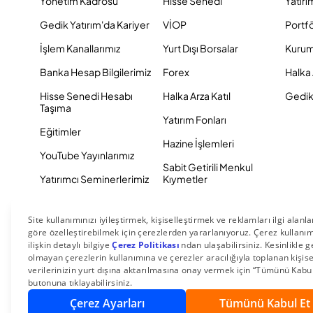
Yönetim Kadrosu
Hisse Senedi
Yatırı
Gedik Yatırım'da Kariyer
VİOP
Portf
İşlem Kanallarımız
Yurt Dışı Borsalar
Kurum
Banka Hesap Bilgilerimiz
Forex
Halka 
Hisse Senedi Hesabı
Halka Arza Katıl
Gedik 
Taşıma
Yatırım Fonları
Eğitimler
Hazine İşlemleri
YouTube Yayınlarımız
Sabit Getirili Menkul
Yatırımcı Seminerlerimiz
Kıymetler
Eurobond
Tahvil ve Bono
© 2026 Gedik Yatırım Menkul Değerler AŞ. Tüm Hakları