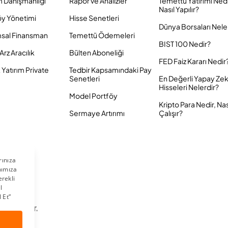
m Danışmanlığı
Rapor ve Analizler
Temettü Yatırımı Ned
Nasıl Yapılır?
öy Yönetimi
Hisse Senetleri
Dünya Borsaları Nele
sal Finansman
Temettü Ödemeleri
BIST 100 Nedir?
Arz Aracılık
Bülten Aboneliği
FED Faiz Kararı Nedir
Yatırım Private
Tedbir Kapsamındaki Pay
Senetleri
En Değerli Yapay Ze
Hisseleri Nelerdir?
Model Portföy
Kripto Para Nedir, Nas
Sermaye Artırımı
Çalışır?
 Saklıdır.