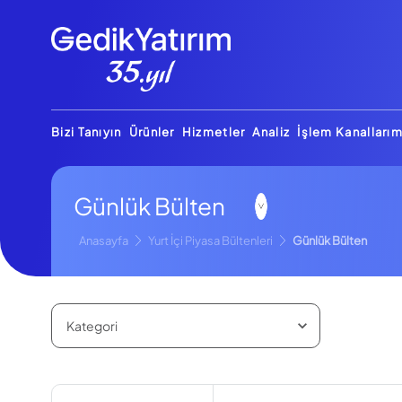
Bizi Tanıyın
Ürünler
Hizmetler
Analiz
İşlem Kanallarım
Günlük Bülten
Anasayfa
Yurt İçi Piyasa Bültenleri
Günlük Bülten