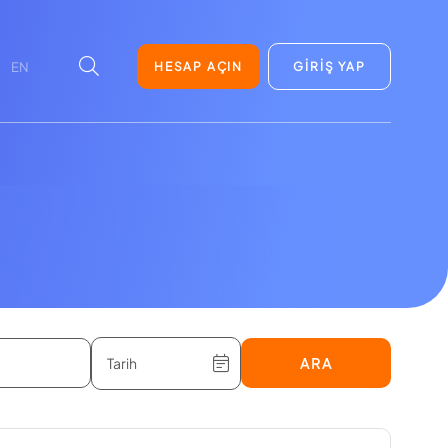
HESAP AÇIN
GİRİŞ YAP
EN
ARA