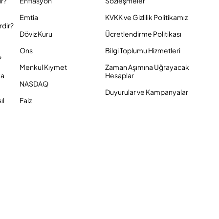
ir?
Enflasyon
Sözleşmeler
Emtia
KVKK ve Gizlilik Politikamız
rdir?
Döviz Kuru
Ücretlendirme Politikası
Ons
Bilgi Toplumu Hizmetleri
?
Menkul Kıymet
Zaman Aşımına Uğrayacak
ka
Hesaplar
NASDAQ
Duyurular ve Kampanyalar
ıl
Faiz