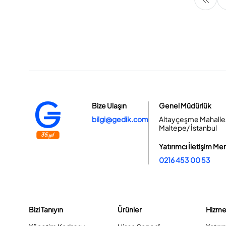
Bize Ulaşın
Genel Müdürlük
bilgi@gedik.com
Altayçeşme Mahallesi
Maltepe/ İstanbul
Yatırımcı İletişim Me
0216 453 00 53
Bizi Tanıyın
Ürünler
Hizme