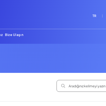
TR
ız
Bize Ulaşın