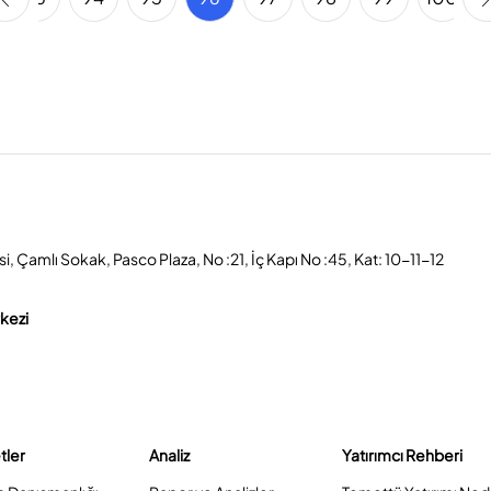
, Çamlı Sokak, Pasco Plaza, No :21, İç Kapı No :45, Kat: 10-11-12
rkezi
tler
Analiz
Yatırımcı Rehberi