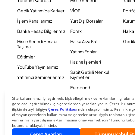
Yönetim Kadrosu
Hisse Senedi
Yatırı
Gedik Yatırım'da Kariyer
VİOP
Portf
İşlem Kanallarımız
Yurt Dışı Borsalar
Kurum
Banka Hesap Bilgilerimiz
Forex
Halka 
Hisse Senedi Hesabı
Halka Arza Katıl
Gedik 
Taşıma
Yatırım Fonları
Eğitimler
Hazine İşlemleri
YouTube Yayınlarımız
Sabit Getirili Menkul
Yatırımcı Seminerlerimiz
Kıymetler
Eurobond
Tahvil ve Bono
© 2026 Gedik Yatırım Menkul Değerler AŞ. Tüm Hakları