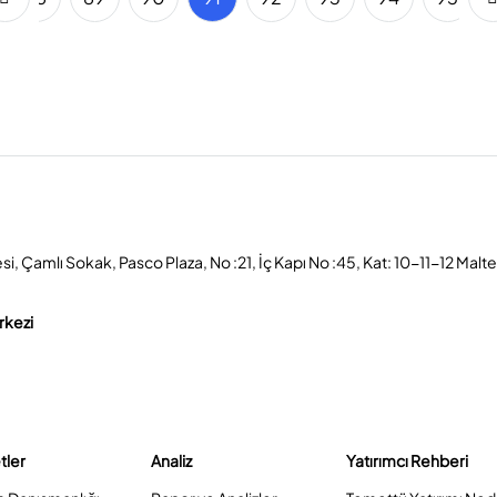
, Çamlı Sokak, Pasco Plaza, No :21, İç Kapı No :45, Kat: 10-11-12 Malt
rkezi
tler
Analiz
Yatırımcı Rehberi