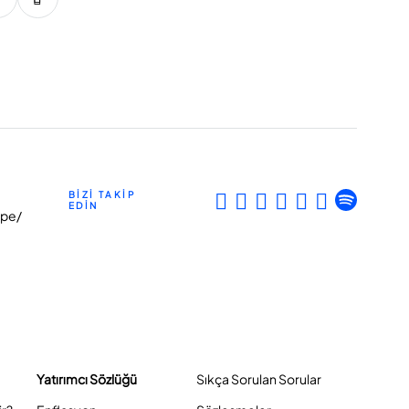
BİZİ TAKİP
EDİN
epe/
Yatırımcı Sözlüğü
Sıkça Sorulan Sorular