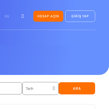
HESAP AÇIN
GİRİŞ YAP
EN
ARA