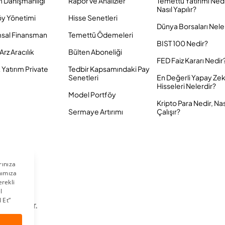
m Danışmanlığı
Rapor ve Analizler
Temettü Yatırımı Ned
Nasıl Yapılır?
öy Yönetimi
Hisse Senetleri
Dünya Borsaları Nele
sal Finansman
Temettü Ödemeleri
BIST 100 Nedir?
Arz Aracılık
Bülten Aboneliği
FED Faiz Kararı Nedir
Yatırım Private
Tedbir Kapsamındaki Pay
Senetleri
En Değerli Yapay Ze
Hisseleri Nelerdir?
Model Portföy
Kripto Para Nedir, Nas
Sermaye Artırımı
Çalışır?
 Saklıdır.