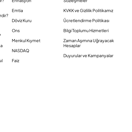
ir?
Enflasyon
Sözleşmeler
Emtia
KVKK ve Gizlilik Politikamız
rdir?
Döviz Kuru
Ücretlendirme Politikası
Ons
Bilgi Toplumu Hizmetleri
?
Menkul Kıymet
Zaman Aşımına Uğrayacak
ka
Hesaplar
NASDAQ
Duyurular ve Kampanyalar
ıl
Faiz