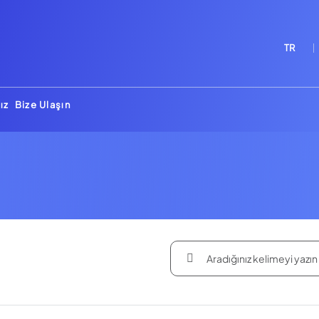
TR
ız
Bize Ulaşın