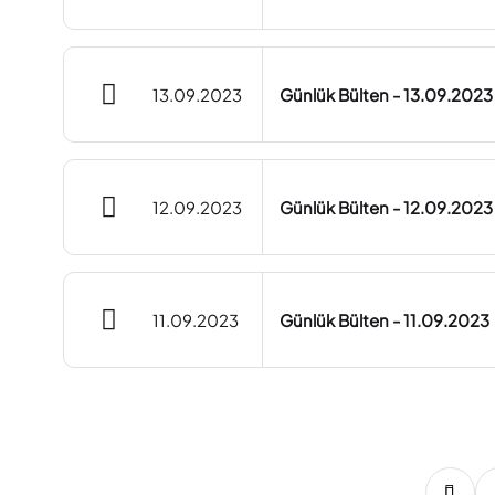
13.09.2023
Günlük Bülten - 13.09.2023
12.09.2023
Günlük Bülten - 12.09.2023
11.09.2023
Günlük Bülten - 11.09.2023
79
80
81
82
83
84
85
86
87