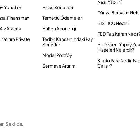
Nasıl Yapılır?
öy Yönetimi
Hisse Senetleri
Dünya Borsaları Nele
sal Finansman
Temettü Ödemeleri
BIST 100 Nedir?
Arz Aracılık
Bülten Aboneliği
FED Faiz Kararı Nedir
Yatırım Private
Tedbir Kapsamındaki Pay
Senetleri
En Değerli Yapay Ze
Hisseleri Nelerdir?
Model Portföy
Kripto Para Nedir, Nas
Sermaye Artırımı
Çalışır?
 Saklıdır.