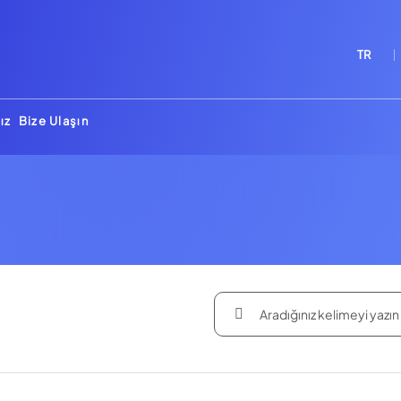
TR
ız
Bize Ulaşın