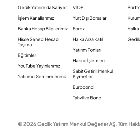
Gedik Yatırım'da Kariyer
VİOP
Portf
İşlem Kanallarımız
Yurt Dışı Borsalar
Kurum
Banka Hesap Bilgilerimiz
Forex
Halka 
Hisse Senedi Hesabı
Halka Arza Katıl
Gedik 
Taşıma
Yatırım Fonları
Eğitimler
Hazine İşlemleri
YouTube Yayınlarımız
Sabit Getirili Menkul
Yatırımcı Seminerlerimiz
Kıymetler
Eurobond
Tahvil ve Bono
© 2026 Gedik Yatırım Menkul Değerler AŞ. Tüm Hakları