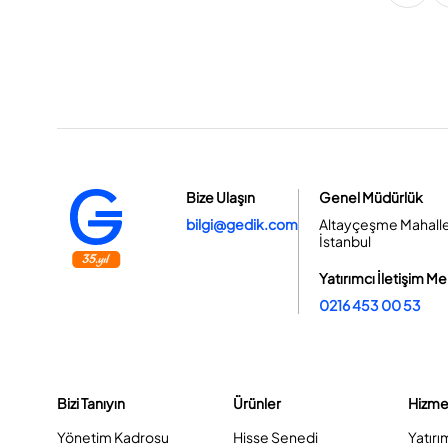
Bize Ulaşın
Genel Müdürlük
bilgi@gedik.com
Altayçeşme Mahallesi
İstanbul
Yatırımcı İletişim Me
0216 453 00 53
Bizi Tanıyın
Ürünler
Hizme
Yönetim Kadrosu
Hisse Senedi
Yatırı