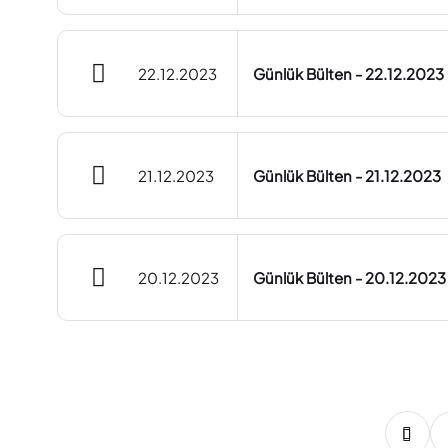
22.12.2023
Günlük Bülten - 22.12.2023
21.12.2023
Günlük Bülten - 21.12.2023
20.12.2023
Günlük Bülten - 20.12.2023
70
71
72
73
74
75
76
77
78