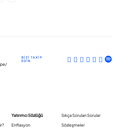
BİZİ TAKİP
EDİN
epe/
Yatırımcı Sözlüğü
Sıkça Sorulan Sorular
ir?
Enflasyon
Sözleşmeler