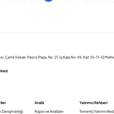
, Çamlı Sokak, Pasco Plaza, No :21, İç Kapı No :45, Kat: 10-11-12 Malt
rkezi
tler
Analiz
Yatırımcı Rehberi
m Danışmanlığı
Rapor ve Analizler
Temettü Yatırımı Ned