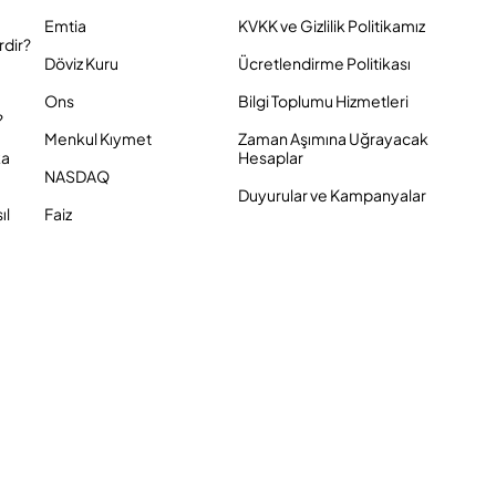
Emtia
KVKK ve Gizlilik Politikamız
rdir?
Döviz Kuru
Ücretlendirme Politikası
Ons
Bilgi Toplumu Hizmetleri
?
Menkul Kıymet
Zaman Aşımına Uğrayacak
ka
Hesaplar
NASDAQ
Duyurular ve Kampanyalar
ıl
Faiz