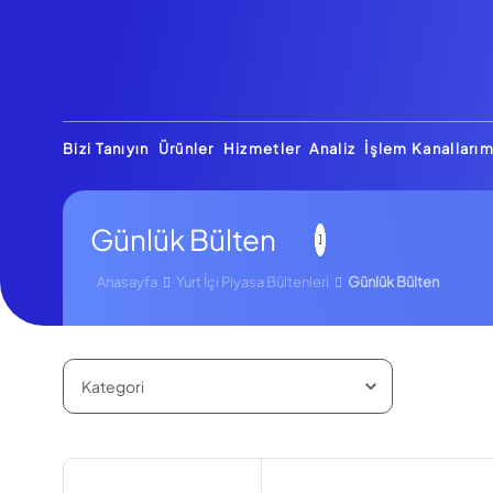
Bizi Tanıyın
Ürünler
Hizmetler
Analiz
İşlem Kanallarım
Günlük Bülten
Anasayfa
Yurt İçi Piyasa Bültenleri
Günlük Bülten