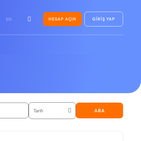
HESAP AÇIN
GİRİŞ YAP
EN
ARA