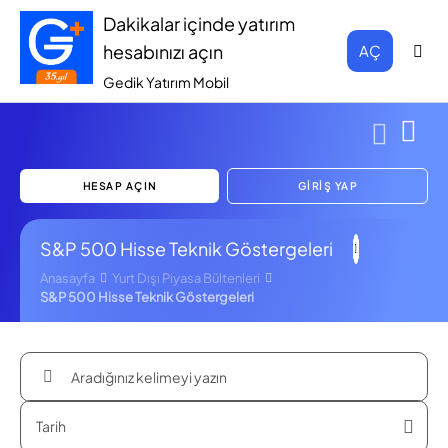
Dakikalar içinde yatırım
hesabınızı açın
AÇ
Gedik Yatırım Mobil
HESAP AÇIN
GİRİŞ YAP
S&P 500 Hisse Teknik Göstergeleri
Anasayfa
Yurt Dışı Piyasa Bültenleri
S&P 500 Hisse Teknik Göstergeleri