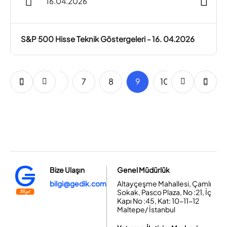
16.04.2026
S&P 500 Hisse Teknik Göstergeleri - 16. 04.2026
4
5
6
7
8
9
10
11
12
Bize Ulaşın
Genel Müdürlük
bilgi@gedik.com
Altayçeşme Mahallesi, Çamlı
Sokak, Pasco Plaza, No :21, İç
Kapı No :45, Kat: 10-11-12
Maltepe/ İstanbul