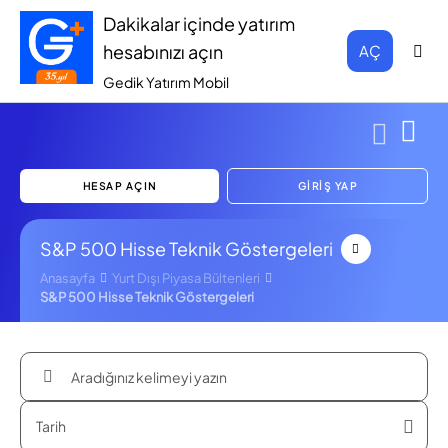
Dakikalar içinde yatırım
hesabınızı açın
AÇ
Gedik Yatırım Mobil
HESAP AÇIN
GİRİŞ YAP
S&P 500 Hisse Teknik Göstergeleri
Anasayfa
Yurt Dışı Piyasa Bültenleri
S&P 500 Hisse Teknik Göstergeleri