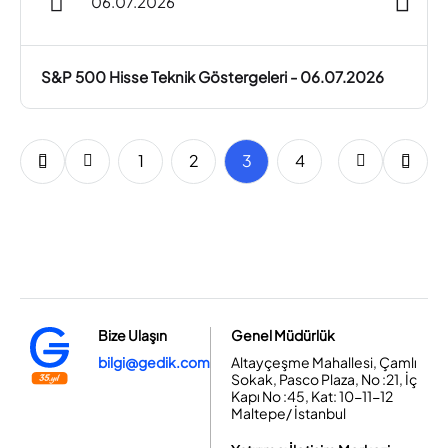
06.07.2026
S&P 500 Hisse Teknik Göstergeleri - 06.07.2026
1
2
3
4
5
6
Bize Ulaşın
Genel Müdürlük
bilgi@gedik.com
Altayçeşme Mahallesi, Çamlı
Sokak, Pasco Plaza, No :21, İç
Kapı No :45, Kat: 10-11-12
Maltepe/ İstanbul