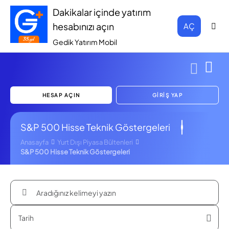
Dakikalar içinde yatırım
hesabınızı açın
AÇ
Gedik Yatırım Mobil
HESAP AÇIN
GİRİŞ YAP
S&P 500 Hisse Teknik Göstergeleri
Anasayfa
Yurt Dışı Piyasa Bültenleri
S&P 500 Hisse Teknik Göstergeleri