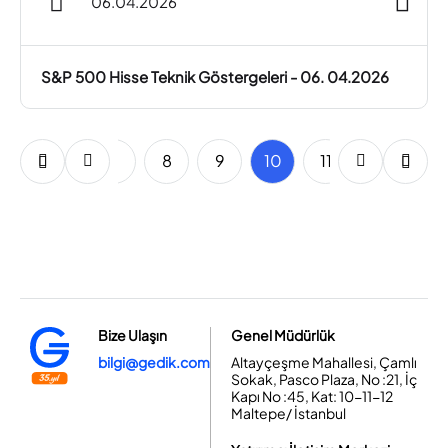
06.04.2026
S&P 500 Hisse Teknik Göstergeleri - 06. 04.2026
5
6
7
8
9
10
11
12
13
Bize Ulaşın
Genel Müdürlük
bilgi@gedik.com
Altayçeşme Mahallesi, Çamlı
Sokak, Pasco Plaza, No :21, İç
Kapı No :45, Kat: 10-11-12
Maltepe/ İstanbul