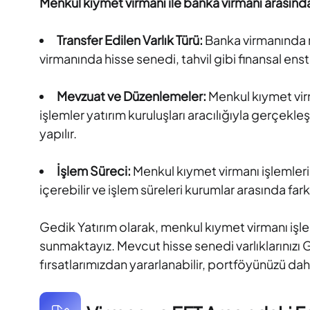
Menkul kıymet virmanı ile banka virmanı arasındak
Transfer Edilen Varlık Türü:
Banka virmanında n
virmanında hisse senedi, tahvil gibi finansal enst
Mevzuat ve Düzenlemeler:
Menkul kıymet vir
işlemler yatırım kuruluşları aracılığıyla gerçekle
yapılır.
İşlem Süreci:
Menkul kıymet virmanı işlemleri
içerebilir ve işlem süreleri kurumlar arasında farkl
Gedik Yatırım olarak, menkul kıymet virmanı işlem
sunmaktayız. Mevcut hisse senedi varlıklarınızı G
fırsatlarımızdan yararlanabilir, portföyünüzü daha