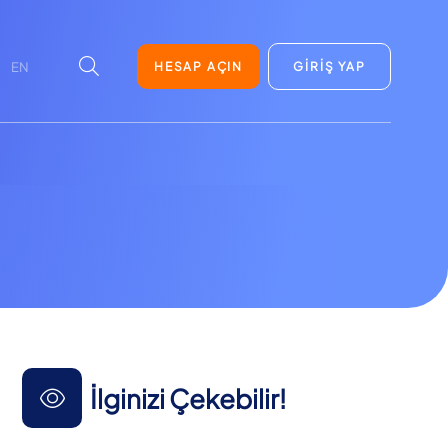
HESAP AÇIN
GİRİŞ YAP
EN
İlginizi Çekebilir!