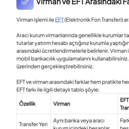
Virman ve EFT Arasındaki F
Virman işlemi ile
EFT
(Elektronik Fon Transferi) a
Aracı kurum virmanlarında genellikle kurumlar ta
tutarlar yatırım hesabı açtığınız kurumla yaptığı
arasındaki ücretlendirmelerle belirlenir. Virman
mobil bankacılık uygulamalarını kullanabilirsini
üzerinden gerçekleştirebilirsiniz.
EFT ve virman arasındaki farklar hem pratikte 
EFT farkı ile ilgili detaylı tablo şöyle:
EFT
Özellik
Virman
Tran
Aynı banka veya aracı
Far
Transfer Yeri
kurum içindeki hesaplar
hes