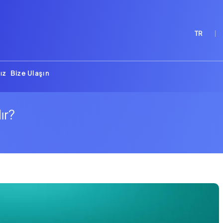
TR
ız
Bize Ulaşın
ır?