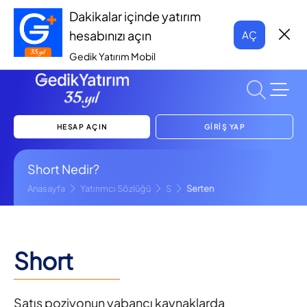
Dakikalar içinde yatırım
hesabınızı açın
AÇ
Gedik Yatırım Mobil
HESAP AÇIN
GİRİŞ YAP
Short Nedir?
Anasayfa
Yatırımcı Sözlüğü
S
Serten
Short
Satış poziyonun yabancı kaynaklarda