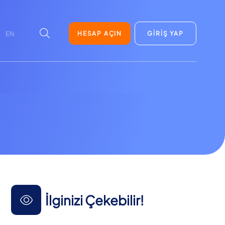
HESAP AÇIN
GİRİŞ YAP
EN
İlginizi Çekebilir!