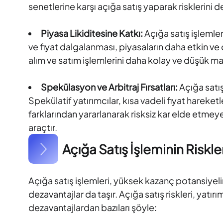
senetlerine karşı açığa satış yaparak risklerini d
Piyasa Likiditesine Katkı:
Açığa satış işlemleri
ve fiyat dalgalanması, piyasaların daha etkin ve d
alım ve satım işlemlerini daha kolay ve düşük ma
Spekülasyon ve Arbitraj Fırsatları:
Açığa satış
Spekülatif yatırımcılar, kısa vadeli fiyat harek
farklarından yararlanarak risksiz kar elde etmeye ç
araçtır.
Açığa Satış İşleminin Riskle
Açığa satış işlemleri, yüksek kazanç potansiyelin
dezavantajlar da taşır. Açığa satış riskleri, yatırım
dezavantajlardan bazıları şöyle: