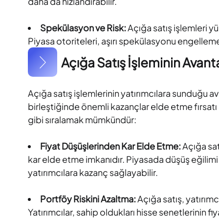
daha da hızlandırabilir.
Spekülasyon ve Risk:
Açığa satış işlemleri yü
Piyasa otoriteleri, aşırı spekülasyonu engellemek 
Açığa Satış İşleminin Avanta
Açığa satış işlemlerinin yatırımcılara sunduğu ava
birleştiğinde önemli kazançlar elde etme fırsatı 
gibi sıralamak mümkündür:
Fiyat Düşüşlerinden Kar Elde Etme:
Açığa sat
kar elde etme imkanıdır. Piyasada düşüş eğilimi 
yatırımcılara kazanç sağlayabilir.
Portföy Riskini Azaltma:
Açığa satış, yatırımcı
Yatırımcılar, sahip oldukları hisse senetlerinin 