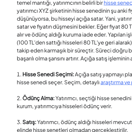
temel mantığı, yatırımcının belirli bir
hisse sened
yatırımcı XYZ şirketinin hisse senedinin şu anki f
düşünüyorsa, bu hisseyi açığa satar. Yani, yatır
satar ve fiyatın düşmesini bekler. Eğer fiyat 80 T
alır ve ödünç aldığı kuruma iade eder. Yapılan i
(100 TL'den sattığı hisseleri 80 TL'ye geri alarak).
takip eden karmaşık bir süreçtir. Süreci doğru b
başarılı olma şansını artırır. Açığa satış işleminin
Hisse Senedi Seçimi:
Açığa satış yapmayı pla
hisse senedi seçer. Seçim, detaylı
araştırma ve 
Ödünç Alma:
Yatırımcı, seçtiği hisse senedini
kurum, yatırımcıya hisseleri ödünç verir.
Satış:
Yatırımcı, ödünç aldığı hisseleri mevcut 
elinde hisse senetleri olmadan gerçekleştirilir.