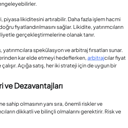
engeleyebilirler.
, piyasa likiditesini artırabilir. Daha fazla işlem hacmi
oğru fiyatlandırılmasını sağlar. Likidite, yatırımcıların
liyetle gerçekleştirmelerine olanak tanır.
, yatırımcılara spekülasyon ve arbitraj fırsatları sunar.
etlerinden kar elde etmeyi hedeflerken,
arbitraj
cılar fiyat
alışır. Açığa satış, her iki strateji için de uygun bir
ri ve Dezavantajları
e sahip olmasının yanı sıra, önemli riskler ve
cıların dikkatli ve bilinçli olmalarını gerektirir. Risk ve