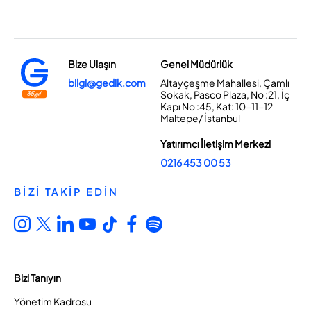
Bize Ulaşın
Genel Müdürlük
bilgi@gedik.com
Altayçeşme Mahallesi, Çamlı
Sokak, Pasco Plaza, No :21, İç
Kapı No :45, Kat: 10-11-12
Maltepe/ İstanbul
Yatırımcı İletişim Merkezi
0216 453 00 53
BİZİ TAKİP EDİN
Bizi Tanıyın
Yönetim Kadrosu