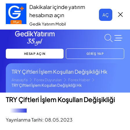
Dakikalar içinde yatırım
hesabınızı açın
AÇ
Gedik Yatırım Mobil
HESAP AÇIN
GİRİŞ YAP
TRY Çiftleri İşlem Koşulları Değişikliği Hk
Anasayfa
Forex Duyuruları
Forex Haber
TRY Çiftleri İşlem Koşulları Değişikliği Hk
TRY Çiftleri İşlem Koşulları Değişikliği
Yayınlanma Tarihi:
08.05.2023