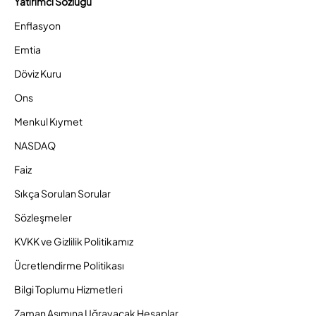
Yatırımcı Sözlüğü
Enflasyon
Emtia
Döviz Kuru
Ons
Menkul Kıymet
NASDAQ
Faiz
Sıkça Sorulan Sorular
Sözleşmeler
KVKK ve Gizlilik Politikamız
Ücretlendirme Politikası
Bilgi Toplumu Hizmetleri
Zaman Aşımına Uğrayacak Hesaplar