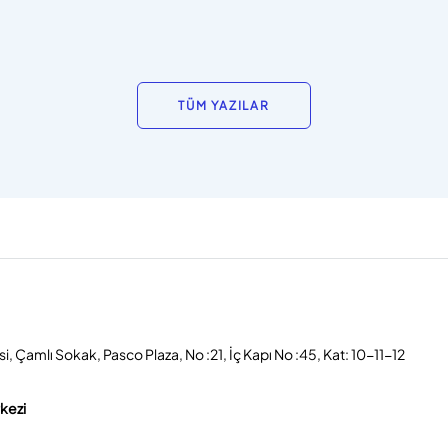
TÜM YAZILAR
, Çamlı Sokak, Pasco Plaza, No :21, İç Kapı No :45, Kat: 10-11-12
rkezi