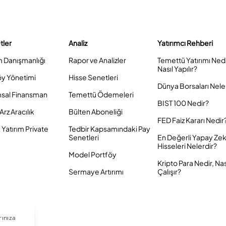
tler
Analiz
Yatırımcı Rehberi
m Danışmanlığı
Rapor ve Analizler
Temettü Yatırımı Ned
Nasıl Yapılır?
öy Yönetimi
Hisse Senetleri
Dünya Borsaları Nele
sal Finansman
Temettü Ödemeleri
BIST 100 Nedir?
Arz Aracılık
Bülten Aboneliği
FED Faiz Kararı Nedir
Yatırım Private
Tedbir Kapsamındaki Pay
Senetleri
En Değerli Yapay Ze
Hisseleri Nelerdir?
Model Portföy
Kripto Para Nedir, Nas
Sermaye Artırımı
Çalışır?