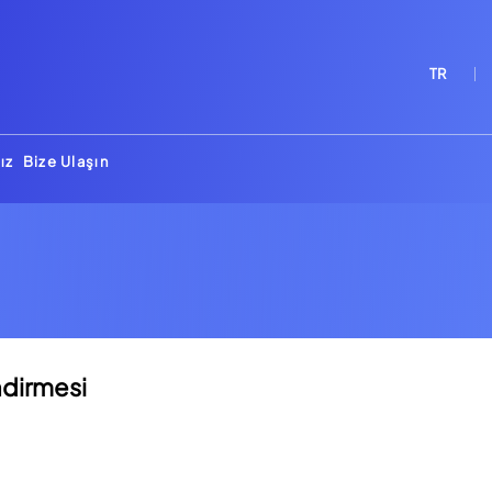
TR
ız
Bize Ulaşın
u
dirmesi