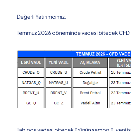
Değerli Yatırımcımız,
Temmuz 2026 döneminde vadesi bitecek CFD ürün
Tabloda vadesi bitecek ürünün sembolü, yeni iş