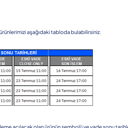
lerimizi aşağıdaki tabloda bulabilirsiniz.
leme açılacak olan ürünün sembolü ve vade sonu tarihle