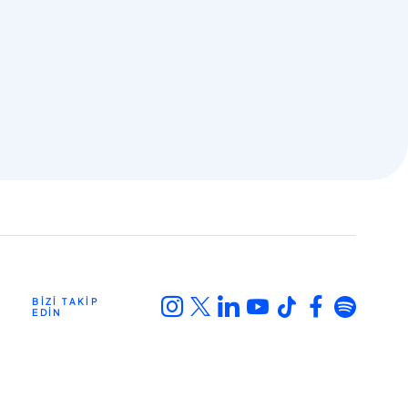
BİZİ TAKİP
EDİN