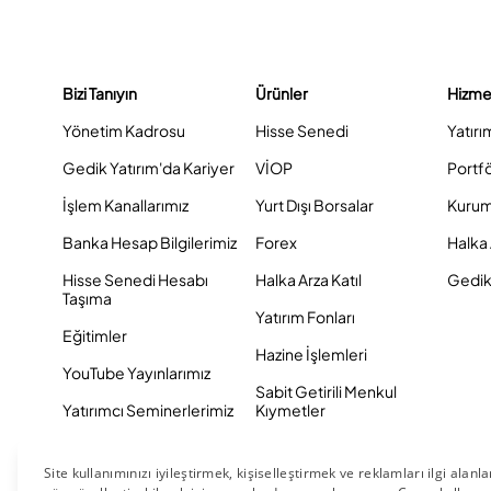
Bizi Tanıyın
Ürünler
Hizme
Yönetim Kadrosu
Hisse Senedi
Yatırı
Gedik Yatırım'da Kariyer
VİOP
Portf
İşlem Kanallarımız
Yurt Dışı Borsalar
Kurum
Banka Hesap Bilgilerimiz
Forex
Halka 
Hisse Senedi Hesabı
Halka Arza Katıl
Gedik 
Taşıma
Yatırım Fonları
Eğitimler
Hazine İşlemleri
YouTube Yayınlarımız
Sabit Getirili Menkul
Yatırımcı Seminerlerimiz
Kıymetler
Eurobond
Tahvil ve Bono