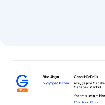
Bize Ulaşın
Genel Müdürlük
bilgi@gedik.com
Altayçeşme Mahallesi
Maltepe/ İstanbul
Yatırımcı İletişim Me
0216 453 00 53