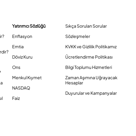
Yatırımcı Sözlüğü
Sıkça Sorulan Sorular
ir?
Enflasyon
Sözleşmeler
Emtia
KVKK ve Gizlilik Politikamız
rdir?
Döviz Kuru
Ücretlendirme Politikası
Ons
Bilgi Toplumu Hizmetleri
?
Menkul Kıymet
Zaman Aşımına Uğrayacak
ka
Hesaplar
NASDAQ
Duyurular ve Kampanyalar
ıl
Faiz