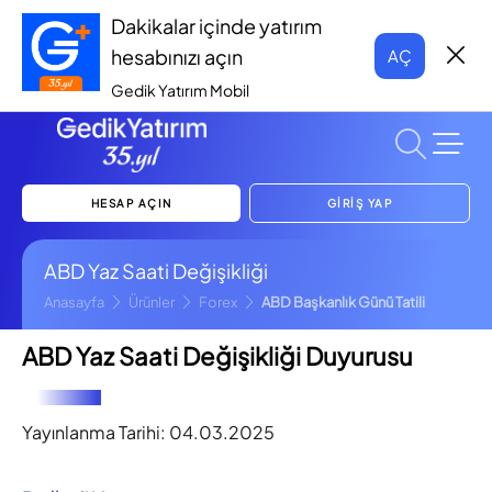
Dakikalar içinde yatırım
hesabınızı açın
AÇ
Gedik Yatırım Mobil
HESAP AÇIN
GİRİŞ YAP
ABD Yaz Saati Değişikliği
Anasayfa
Ürünler
Forex
ABD Başkanlık Günü Tatili
ABD Yaz Saati Değişikliği Duyurusu
Yayınlanma Tarihi:
04.03.2025