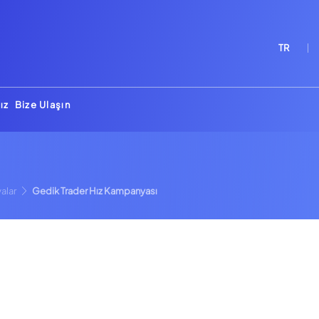
TR
ız
Bize Ulaşın
alar
Gedik Trader Hız Kampanyası