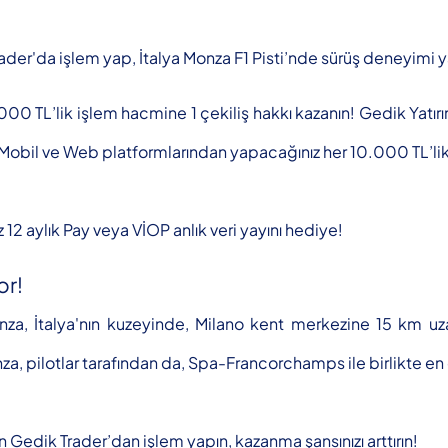
'da işlem yap, İtalya Monza F1 Pisti’nde sürüş deneyimi yaşa
0 TL’lik işlem hacmine 1 çekiliş hakkı kazanın! Gedik Yatırı
Mobil ve Web platformlarından yapacağınız her 10.000 TL’lik i
12 aylık Pay veya VİOP anlık veri yayını hediye!
or!
nza, İtalya'nın kuzeyinde, Milano kent merkezine 15 km uzakl
onza, pilotlar tarafından da, Spa-Francorchamps ile birlikte en 
Gedik Trader’dan işlem yapın, kazanma şansınızı arttırın!