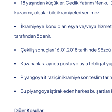
18 yaşından küçükler, Gedik Yatırım Menkul D
kazanmış olsalar bile ikramiyeleri verilmez.
İkramiyeye konu olan eşya ve/veya hizmetin
tarafından ödenir.
Çekiliş sonuçları 16.01.2018 tarihinde Sözc
Kazananlara ayrıca posta yoluyla tebligat yap
Piyangoya itiraz için ikramiye son teslim tari
Bu piyangoya iştirak eden herkes bu şartları k
Diğer Koşullar: