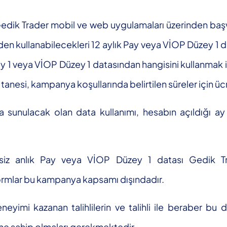
k Trader mobil ve web uygulamaları üzerinden başvur
en kullanabilecekleri 12 aylık Pay veya VİOP Düzey 1 d
ey 1 veya VİOP Düzey 1 datasından hangisini kullanmak i
anesi, kampanya koşullarında belirtilen süreler için ücr
za sunulacak olan data kullanımı, hesabın açıldığı ay 
iz anlık Pay veya VİOP Düzey 1 datası Gedik Tr
tformlar bu kampanya kapsamı dışındadır.
yimi kazanan talihlilerin ve talihli ile beraber bu d
sine sahip olmaları gerekmektedir.