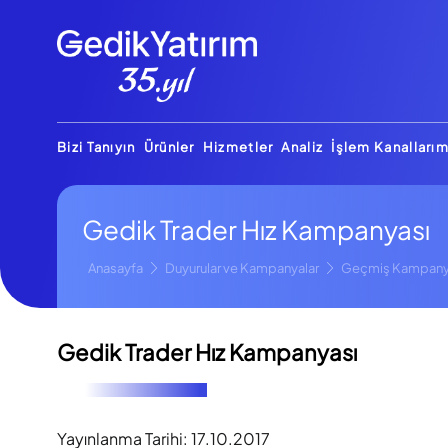
Bizi Tanıyın
Ürünler
Hizmetler
Analiz
İşlem Kanallarım
Gedik Trader Hız Kampanyası
Anasayfa
Duyurular ve Kampanyalar
Geçmiş Kampany
Gedik Trader Hız Kampanyası
Yayınlanma Tarihi:
17.10.2017