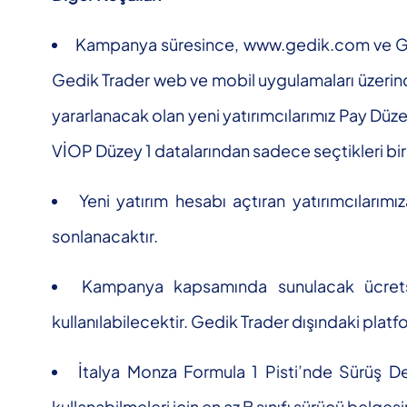
Kampanya süresince, www.gedik.com ve Gedi
Gedik Trader web ve mobil uygulamaları üzerind
yararlanacak olan yeni yatırımcılarımız Pay Düz
VİOP Düzey 1 datalarından sadece seçtikleri bir t
Yeni yatırım hesabı açtıran yatırımcılarımı
sonlanacaktır.
Kampanya kapsamında sunulacak ücrets
kullanılabilecektir. Gedik Trader dışındaki pla
İtalya Monza Formula 1 Pisti’nde Sürüş Dene
kullanabilmeleri için en az B sınıfı sürücü belge