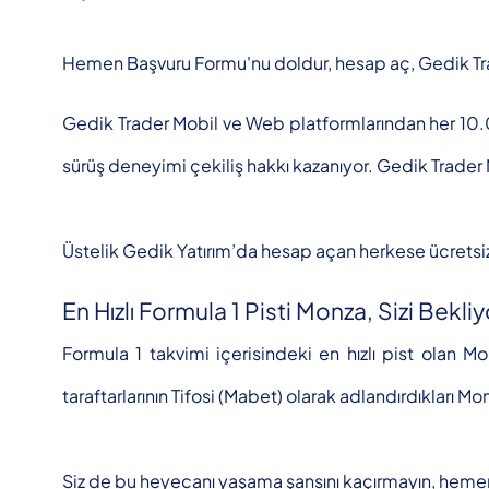
Hemen Başvuru Formu'nu doldur, hesap aç, Gedik Trader
Gedik Trader Mobil ve Web platformlarından her 10.00
sürüş deneyimi çekiliş hakkı kazanıyor. Gedik Trader 
Üstelik Gedik Yatırım’da hesap açan herkese ücretsiz 
En Hızlı Formula 1 Pisti Monza, Sizi Bekliy
Formula 1 takvimi içerisindeki en hızlı pist olan Mo
taraftarlarının Tifosi (Mabet) olarak adlandırdıkları M
Siz de bu heyecanı yaşama şansını kaçırmayın, hemen 