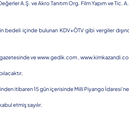
eğerler A.Ş. ve Akro Tanıtım Org. Film Yapım ve Tic. A.
 bedeli içinde bulunan KDV+ÖTV gibi vergiler dışındak
ü gazetesinde ve www.gedik.com , www.kimkazandi.com i
ılacaktır.
hinden itibaren 15 gün içerisinde Milli Piyango İdaresi’ne
abul etmiş sayılır.