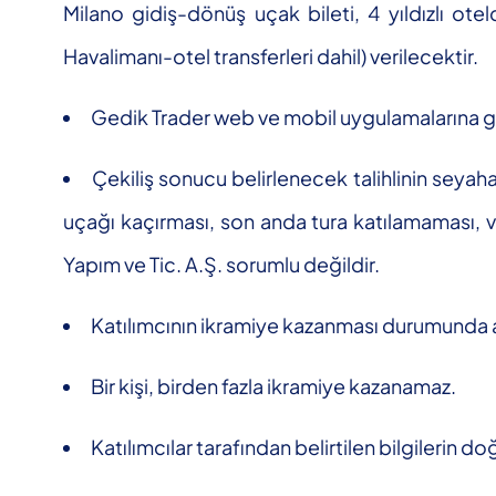
Milano gidiş-dönüş uçak bileti, 4 yıldızlı o
Havalimanı-otel transferleri dahil) verilecektir.
Gedik Trader web ve mobil uygulamalarına gir
Çekiliş sonucu belirlenecek talihlinin seya
uçağı kaçırması, son anda tura katılamaması, v
Yapım ve Tic. A.Ş. sorumlu değildir.
Katılımcının ikramiye kazanması durumunda adre
Bir kişi, birden fazla ikramiye kazanamaz.
Katılımcılar tarafından belirtilen bilgilerin do