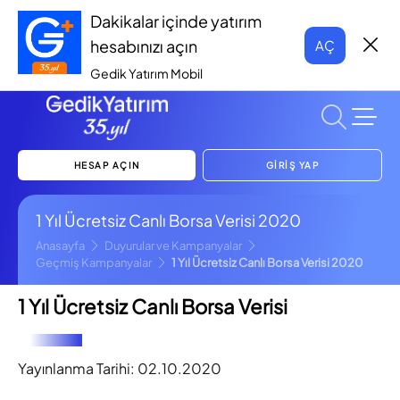
Dakikalar içinde yatırım
hesabınızı açın
AÇ
Gedik Yatırım Mobil
HESAP AÇIN
GİRİŞ YAP
1 Yıl Ücretsiz Canlı Borsa Verisi 2020
Anasayfa
Duyurular ve Kampanyalar
Geçmiş Kampanyalar
1 Yıl Ücretsiz Canlı Borsa Verisi 2020
1 Yıl Ücretsiz Canlı Borsa Verisi
Yayınlanma Tarihi:
02.10.2020