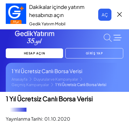
Dakikalar içinde yatırım
hesabınızı açın
AÇ
Gedik Yatırım Mobil
HESAP AÇIN
GİRİŞ YAP
1 Yıl Ücretsiz Canlı Borsa Verisi
Anasayfa
Duyurular ve Kampanyalar
Geçmiş Kampanyalar
1 Yıl Ücretsiz Canlı Borsa Verisi
1 Yıl Ücretsiz Canlı Borsa Verisi
Yayınlanma Tarihi:
01.10.2020