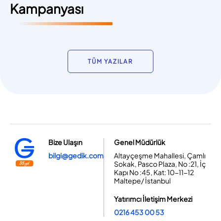
Kampanyası
TÜM YAZILAR
Bize Ulaşın
Genel Müdürlük
bilgi@gedik.com
Altayçeşme Mahallesi, Çamlı
Sokak, Pasco Plaza, No :21, İç
Kapı No :45, Kat: 10-11-12
Maltepe/ İstanbul
Yatırımcı İletişim Merkezi
0216 453 00 53