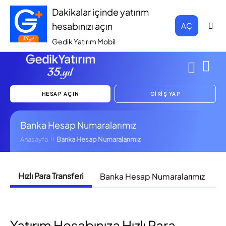
Dakikalar içinde yatırım
hesabınızı açın
AÇ
Gedik Yatırım Mobil
HESAP AÇIN
GİRİŞ YAP
Banka Hesap Numaralarımız
Anasayfa
Banka Hesap Numaralarımız
Hızlı Para Transferi
Banka Hesap Numaralarımız
T
Yatırım Hesabınıza Hızlı Para