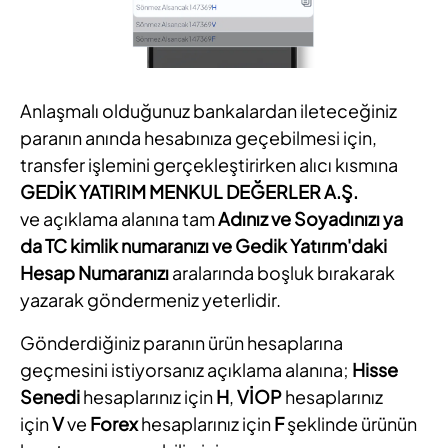
Anlaşmalı olduğunuz bankalardan ileteceğiniz
paranın anında hesabınıza geçebilmesi için,
transfer işlemini gerçekleştirirken alıcı kısmına
GEDİK YATIRIM MENKUL DEĞERLER A.Ş.
ve açıklama alanına tam
Adınız ve Soyadınızı ya
da TC kimlik numaranızı ve
Gedik Yatırım'daki
Hesap Numaranızı
aralarında boşluk bırakarak
yazarak göndermeniz yeterlidir.
Gönderdiğiniz paranın ürün hesaplarına
geçmesini istiyorsanız açıklama alanına;
Hisse
Senedi
hesaplarınız için
H
,
VİOP
hesaplarınız
için
V
ve
Forex
hesaplarınız için
F
şeklinde ürünün