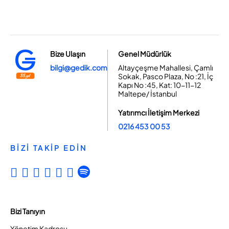
Bize Ulaşın
Genel Müdürlük
bilgi@gedik.com
Altayçeşme Mahallesi, Çamlı
Sokak, Pasco Plaza, No :21, İç
Kapı No :45, Kat: 10-11-12
Maltepe/ İstanbul
Yatırımcı İletişim Merkezi
0216 453 00 53
BİZİ TAKİP EDİN
Bizi Tanıyın
Yönetim Kadrosu