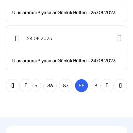
Uluslararası Piyasalar Günlük Bülten - 25.08.2023
24.08.2023
Uluslararası Piyasalar Günlük Bülten - 24.08.2023
83
84
85
86
87
88
89
90
91