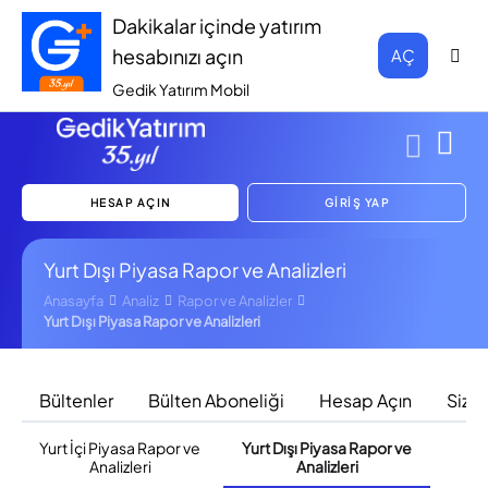
Dakikalar içinde yatırım
hesabınızı açın
AÇ
Gedik Yatırım Mobil
HESAP AÇIN
GİRİŞ YAP
Yurt Dışı Piyasa Rapor ve Analizleri
Anasayfa
Analiz
Rapor ve Analizler
Yurt Dışı Piyasa Rapor ve Analizleri
Bültenler
Bülten Aboneliği
Hesap Açın
Sizi 
Yurt İçi Piyasa Rapor ve
Yurt Dışı Piyasa Rapor ve
F
Analizleri
Analizleri