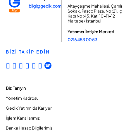
bilgi@gedik.com
Altayçeşme Mahallesi, Çamlı
Sokak, Pasco Plaza, No :21, İç
Kapı No :45, Kat: 10-11-12
Maltepe/ İstanbul
Yatırımcı İletişim Merkezi
0216 453 00 53
BİZİ TAKİP EDİN
Bizi Tanıyın
Yönetim Kadrosu
Gedik Yatırım'da Kariyer
İşlem Kanallarımız
Banka Hesap Bilgilerimiz