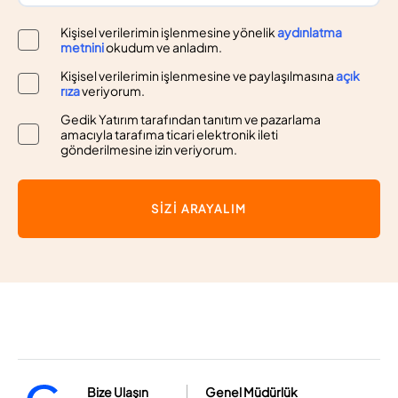
Kişisel verilerimin işlenmesine yönelik
aydınlatma
metnini
okudum ve anladım.
Kişisel verilerimin işlenmesine ve paylaşılmasına
açık
rıza
veriyorum.
Gedik Yatırım tarafından tanıtım ve pazarlama
amacıyla tarafıma ticari elektronik ileti
gönderilmesine izin veriyorum.
SİZİ ARAYALIM
Bize Ulaşın
Genel Müdürlük