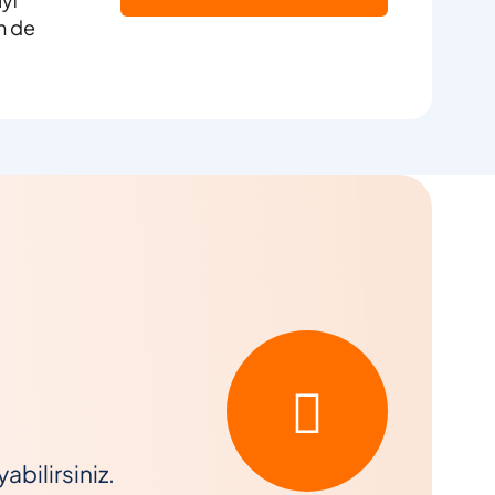
m de
bilirsiniz.