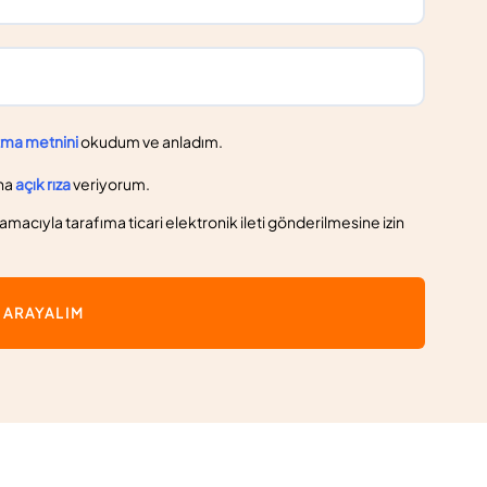
tma metnini
okudum ve anladım.
na
açık rıza
veriyorum.
macıyla tarafıma ticari elektronik ileti gönderilmesine izin
İ ARAYALIM