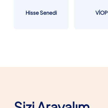
Hisse Senedi
VİOP
Sizi Arayalım