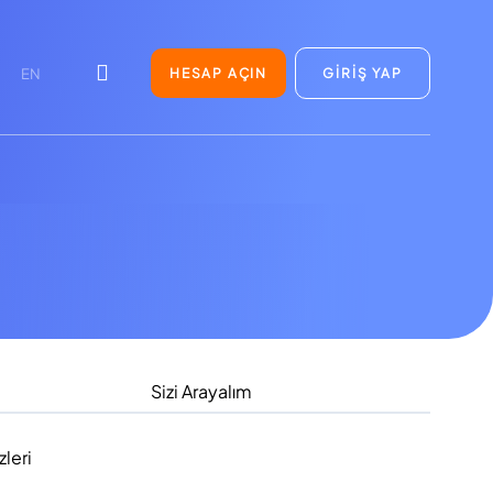
HESAP AÇIN
GİRİŞ YAP
EN
Sizi Arayalım
leri