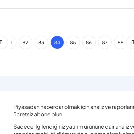
81
82
83
84
85
86
87
88
Piyasadan haberdar olmak için analiz ve raporlar
ücretsiz abone olun.
Sadece ilgilendiğiniz yatırım ürününe dair analiz v
raporları mobil bildirim ya da e-posta olarak alm