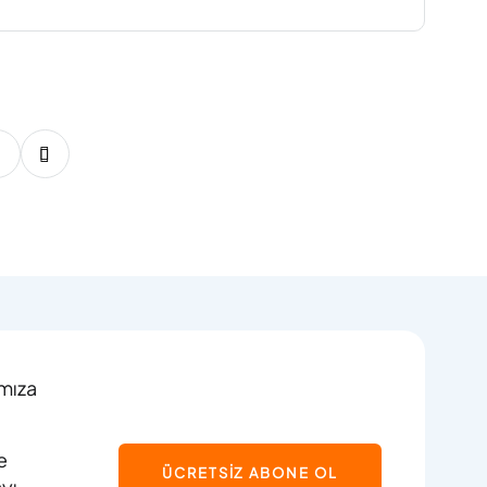
89
90
91
92
93
94
95
96
97
ımıza
e
ÜCRETSİZ ABONE OL
ayı