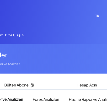
TR
ız
Bize Ulaşın
leri
or ve Analizleri
Bülten Aboneliği
Hesap Açın
r ve Analizleri
Forex Analizleri
Hazine Rapor ve Analiz