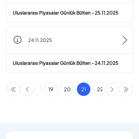
Uluslararası Piyasalar Günlük Bülten - 25.11.2025
24.11.2025
Uluslararası Piyasalar Günlük Bülten - 24.11.2025
16
17
18
19
20
21
22
23
24