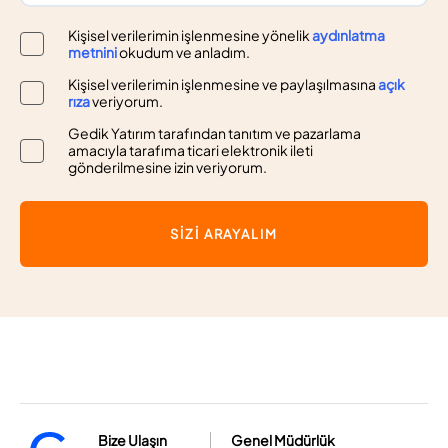
Kişisel verilerimin işlenmesine yönelik
aydınlatma
metnini
okudum ve anladım.
Kişisel verilerimin işlenmesine ve paylaşılmasına
açık
rıza
veriyorum.
Gedik Yatırım tarafından tanıtım ve pazarlama
amacıyla tarafıma ticari elektronik ileti
gönderilmesine izin veriyorum.
SİZİ ARAYALIM
Bize Ulaşın
Genel Müdürlük