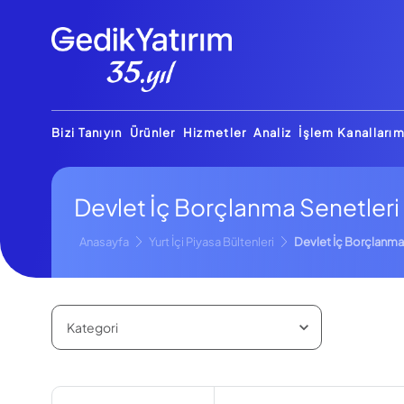
Bizi Tanıyın
Ürünler
Hizmetler
Analiz
İşlem Kanallarım
Devlet İç Borçlanma Senetleri 
Anasayfa
Yurt İçi Piyasa Bültenleri
Devlet İç Borçlanma 