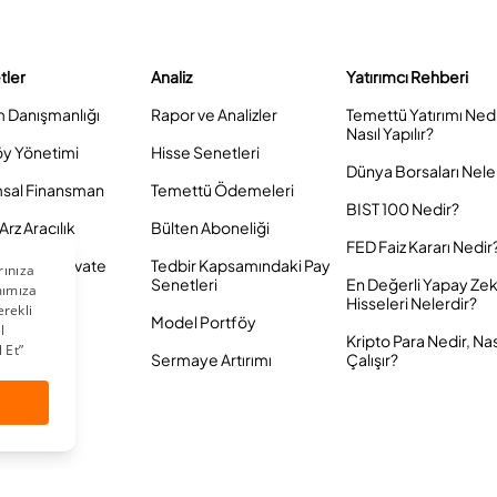
tler
Analiz
Yatırımcı Rehberi
m Danışmanlığı
Rapor ve Analizler
Temettü Yatırımı Ned
Nasıl Yapılır?
öy Yönetimi
Hisse Senetleri
Dünya Borsaları Nele
sal Finansman
Temettü Ödemeleri
BIST 100 Nedir?
Arz Aracılık
Bülten Aboneliği
FED Faiz Kararı Nedir
Yatırım Private
Tedbir Kapsamındaki Pay
Senetleri
En Değerli Yapay Ze
Hisseleri Nelerdir?
Model Portföy
Kripto Para Nedir, Nas
Sermaye Artırımı
Çalışır?