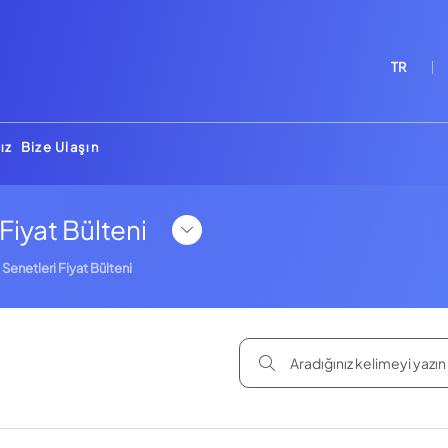
TR
ız
Bize Ulaşın
Fiyat Bülteni
Senetleri Fiyat Bülteni