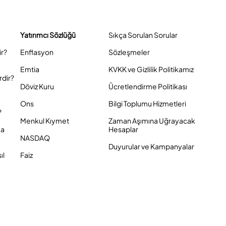
Yatırımcı Sözlüğü
Sıkça Sorulan Sorular
ir?
Enflasyon
Sözleşmeler
Emtia
KVKK ve Gizlilik Politikamız
rdir?
Döviz Kuru
Ücretlendirme Politikası
Ons
Bilgi Toplumu Hizmetleri
?
Menkul Kıymet
Zaman Aşımına Uğrayacak
ka
Hesaplar
NASDAQ
Duyurular ve Kampanyalar
ıl
Faiz