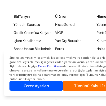
Bizi Tanıyın
Ürünler
Hizme
Yönetim Kadrosu
Hisse Senedi
Yatırı
Gedik Yatırım'da Kariyer
VİOP
Portf
İşlem Kanallarımız
Yurt Dışı Borsalar
Kurum
Banka Hesap Bilgilerimiz
Forex
Halka 
Hisse Senedi Hesabı
Halka Arza Katıl
Gedik 
Taşıma
Yatırım Fonları
Eğitimler
Hazine İşlemleri
YouTube Yayınlarımız
Sabit Getirili Menkul
Yatırımcı Seminerlerimiz
Kıymetler
Eurobond
Tahvil ve Bono