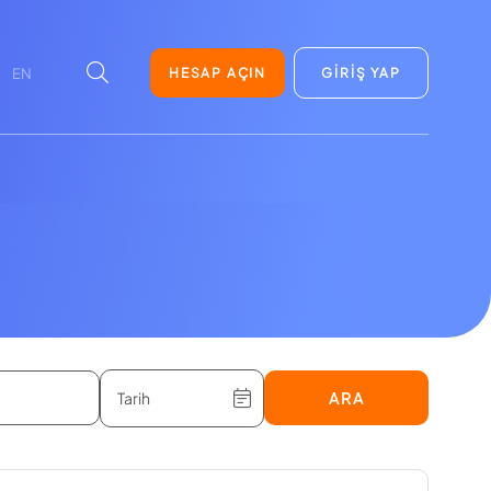
HESAP AÇIN
GİRİŞ YAP
EN
ARA