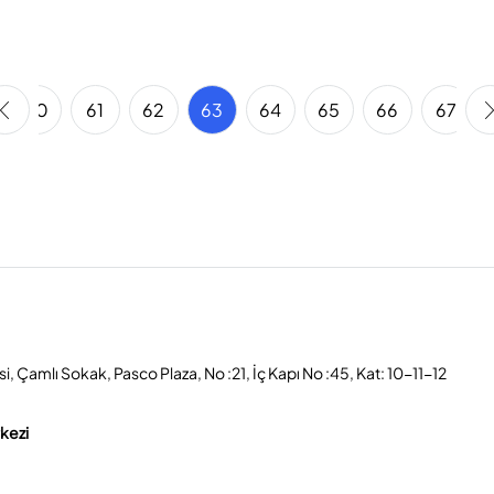
60
61
62
63
64
65
66
67
, Çamlı Sokak, Pasco Plaza, No :21, İç Kapı No :45, Kat: 10-11-12
rkezi