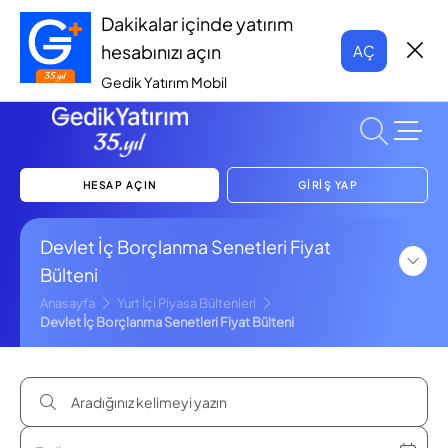
Dakikalar içinde yatırım
hesabınızı açın
AÇ
Gedik Yatırım Mobil
HESAP AÇIN
GİRİŞ YAP
Devlet İç Borçlanma Senetleri Fiyat
Bülteni
Anasayfa
Yurt İçi Piyasa Bültenleri
Devlet İç Borçlanma Senetleri Fiyat Bülteni