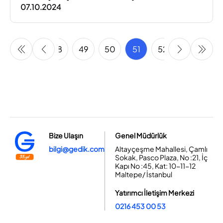
07.10.2024
46
47
48
49
50
51
52
53
54
Bize Ulaşın
Genel Müdürlük
bilgi@gedik.com
Altayçeşme Mahallesi, Çamlı
Sokak, Pasco Plaza, No :21, İç
Kapı No :45, Kat: 10-11-12
Maltepe/ İstanbul
Yatırımcı İletişim Merkezi
0216 453 00 53