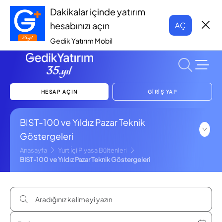
Dakikalar içinde yatırım
hesabınızı açın
AÇ
Gedik Yatırım Mobil
HESAP AÇIN
GİRİŞ YAP
BIST-100 ve Yıldız Pazar Teknik
Göstergeleri
Anasayfa
Yurt İçi Piyasa Bültenleri
BIST-100 ve Yıldız Pazar Teknik Göstergeleri