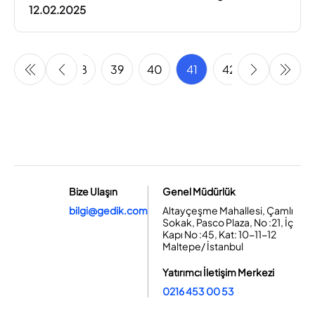
12.02.2025
36
37
38
39
40
41
42
43
44
Bize Ulaşın
Genel Müdürlük
bilgi@gedik.com
Altayçeşme Mahallesi, Çamlı
Sokak, Pasco Plaza, No :21, İç
Kapı No :45, Kat: 10-11-12
Maltepe/ İstanbul
Yatırımcı İletişim Merkezi
0216 453 00 53