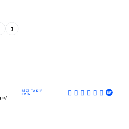
19
20
21
22
23
24
25
26
27
BİZİ TAKİP
EDİN
epe/