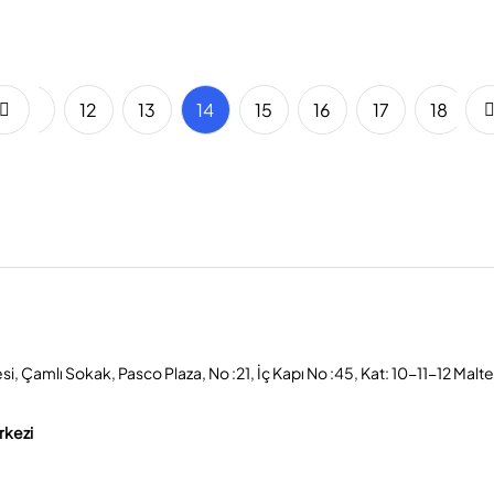
11
12
13
14
15
16
17
18
, Çamlı Sokak, Pasco Plaza, No :21, İç Kapı No :45, Kat: 10-11-12 Malt
rkezi