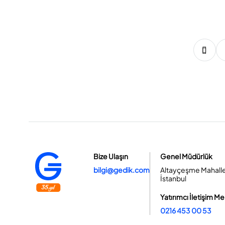
2
3
4
5
6
7
8
9
10
Bize Ulaşın
Genel Müdürlük
bilgi@gedik.com
Altayçeşme Mahallesi
İstanbul
Yatırımcı İletişim Me
0216 453 00 53