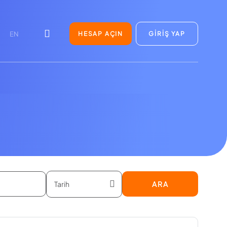
HESAP AÇIN
GİRİŞ YAP
EN
ARA