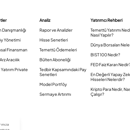
tler
Analiz
Yatırımcı Rehberi
m Danışmanlığı
Rapor ve Analizler
Temettü Yatırımı Ned
Nasıl Yapılır?
öy Yönetimi
Hisse Senetleri
Dünya Borsaları Nele
sal Finansman
Temettü Ödemeleri
BIST 100 Nedir?
Arz Aracılık
Bülten Aboneliği
FED Faiz Kararı Nedir
Yatırım Private
Tedbir Kapsamındaki Pay
Senetleri
En Değerli Yapay Ze
Hisseleri Nelerdir?
Model Portföy
Kripto Para Nedir, Nas
Sermaye Artırımı
Çalışır?