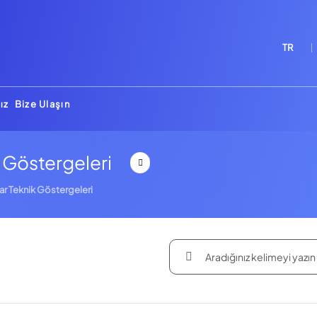
TR
ız
Bize Ulaşın
k Göstergeleri
ar Teknik Göstergeleri