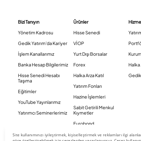
Bizi Tanıyın
Ürünler
Hizme
Yönetim Kadrosu
Hisse Senedi
Yatırı
Gedik Yatırım'da Kariyer
VİOP
Portf
İşlem Kanallarımız
Yurt Dışı Borsalar
Kurum
Banka Hesap Bilgilerimiz
Forex
Halka 
Hisse Senedi Hesabı
Halka Arza Katıl
Gedik 
Taşıma
Yatırım Fonları
Eğitimler
Hazine İşlemleri
YouTube Yayınlarımız
Sabit Getirili Menkul
Yatırımcı Seminerlerimiz
Kıymetler
Eurobond
Tahvil ve Bono