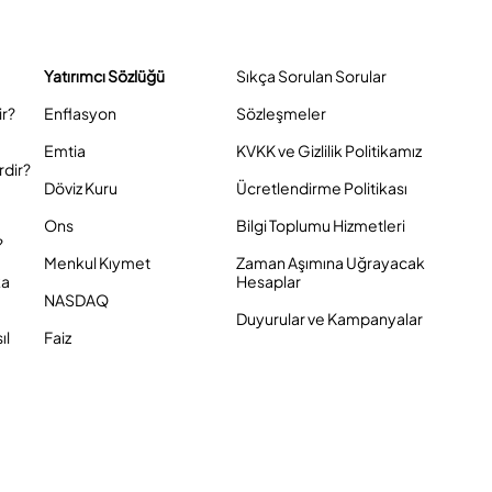
Yatırımcı Sözlüğü
Sıkça Sorulan Sorular
ir?
Enflasyon
Sözleşmeler
Emtia
KVKK ve Gizlilik Politikamız
rdir?
Döviz Kuru
Ücretlendirme Politikası
Ons
Bilgi Toplumu Hizmetleri
?
Menkul Kıymet
Zaman Aşımına Uğrayacak
ka
Hesaplar
NASDAQ
Duyurular ve Kampanyalar
ıl
Faiz