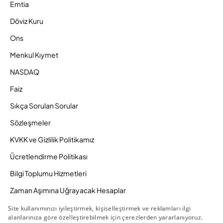
Emtia
Döviz Kuru
Ons
Menkul Kıymet
NASDAQ
Faiz
Sıkça Sorulan Sorular
Sözleşmeler
KVKK ve Gizlilik Politikamız
Ücretlendirme Politikası
Bilgi Toplumu Hizmetleri
Zaman Aşımına Uğrayacak Hesaplar
Duyurular ve Kampanyalar