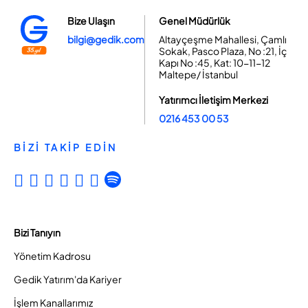
Bize Ulaşın
Genel Müdürlük
bilgi@gedik.com
Altayçeşme Mahallesi, Çamlı
Sokak, Pasco Plaza, No :21, İç
Kapı No :45, Kat: 10-11-12
Maltepe/ İstanbul
Yatırımcı İletişim Merkezi
0216 453 00 53
BİZİ TAKİP EDİN
Bizi Tanıyın
Yönetim Kadrosu
Gedik Yatırım'da Kariyer
İşlem Kanallarımız