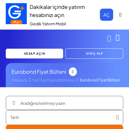
Dakikalar içinde yatırım
hesabınızı açın
AÇ
Gedik Yatırım Mobil
HESAP AÇIN
GİRİŞ YAP
Eurobond Fiyat Bülteni
Anasayfa
Yurt Dışı Piyasa Bültenleri
Eurobond Fiyat Bülteni