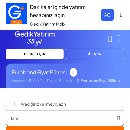
Dakikalar içinde yatırım
hesabınızı açın
AÇ
Gedik Yatırım Mobil
HESAP AÇIN
GİRİŞ YAP
Eurobond Fiyat Bülteni
Anasayfa
Yurt Dışı Piyasa Bültenleri
Eurobond Fiyat Bülteni