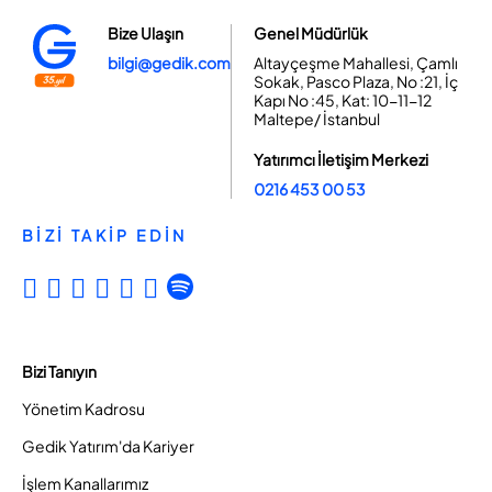
Bize Ulaşın
Genel Müdürlük
bilgi@gedik.com
Altayçeşme Mahallesi, Çamlı
Sokak, Pasco Plaza, No :21, İç
Kapı No :45, Kat: 10-11-12
Maltepe/ İstanbul
Yatırımcı İletişim Merkezi
0216 453 00 53
BİZİ TAKİP EDİN
Bizi Tanıyın
Yönetim Kadrosu
Gedik Yatırım'da Kariyer
İşlem Kanallarımız