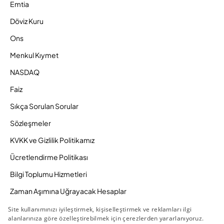
Emtia
Döviz Kuru
Ons
Menkul Kıymet
NASDAQ
Faiz
Sıkça Sorulan Sorular
Sözleşmeler
KVKK ve Gizlilik Politikamız
Ücretlendirme Politikası
Bilgi Toplumu Hizmetleri
Zaman Aşımına Uğrayacak Hesaplar
Duyurular ve Kampanyalar