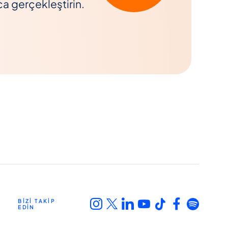
ca gerçekleştirin.
BİZİ TAKİP
EDİN