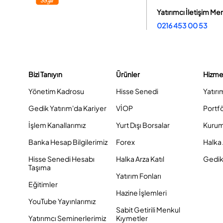
Yatırımcı İletişim Me
0216 453 00 53
Bizi Tanıyın
Ürünler
Hizme
Yönetim Kadrosu
Hisse Senedi
Yatırı
Gedik Yatırım'da Kariyer
VİOP
Portf
İşlem Kanallarımız
Yurt Dışı Borsalar
Kurum
Banka Hesap Bilgilerimiz
Forex
Halka 
Hisse Senedi Hesabı
Halka Arza Katıl
Gedik 
Taşıma
Yatırım Fonları
Eğitimler
Hazine İşlemleri
YouTube Yayınlarımız
Sabit Getirili Menkul
Yatırımcı Seminerlerimiz
Kıymetler