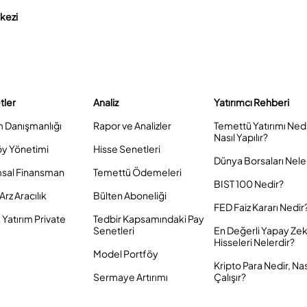
rkezi
tler
Analiz
Yatırımcı Rehberi
m Danışmanlığı
Rapor ve Analizler
Temettü Yatırımı Ned
Nasıl Yapılır?
öy Yönetimi
Hisse Senetleri
Dünya Borsaları Nele
sal Finansman
Temettü Ödemeleri
BIST 100 Nedir?
Arz Aracılık
Bülten Aboneliği
FED Faiz Kararı Nedir
Yatırım Private
Tedbir Kapsamındaki Pay
Senetleri
En Değerli Yapay Ze
Hisseleri Nelerdir?
Model Portföy
Kripto Para Nedir, Nas
Sermaye Artırımı
Çalışır?