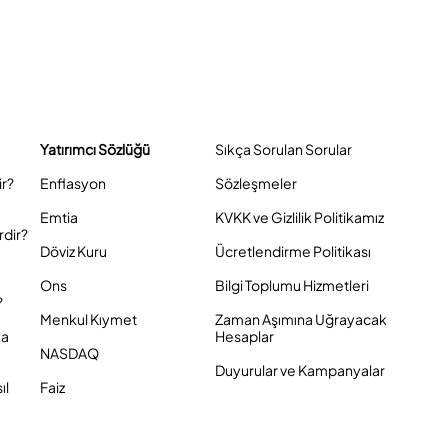
Yatırımcı Sözlüğü
Sıkça Sorulan Sorular
ir?
Enflasyon
Sözleşmeler
Emtia
KVKK ve Gizlilik Politikamız
rdir?
Döviz Kuru
Ücretlendirme Politikası
Ons
Bilgi Toplumu Hizmetleri
?
Menkul Kıymet
Zaman Aşımına Uğrayacak
ka
Hesaplar
NASDAQ
Duyurular ve Kampanyalar
ıl
Faiz