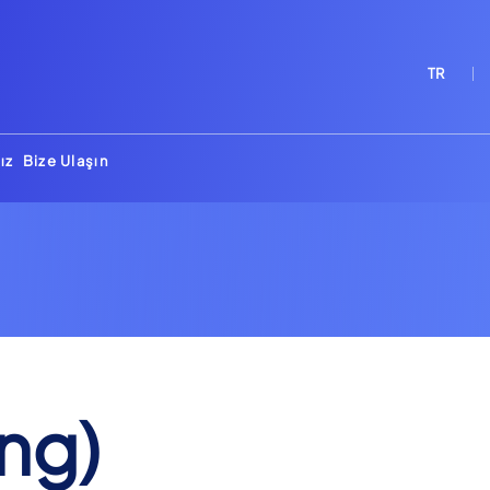
TR
ız
Bize Ulaşın
ing)