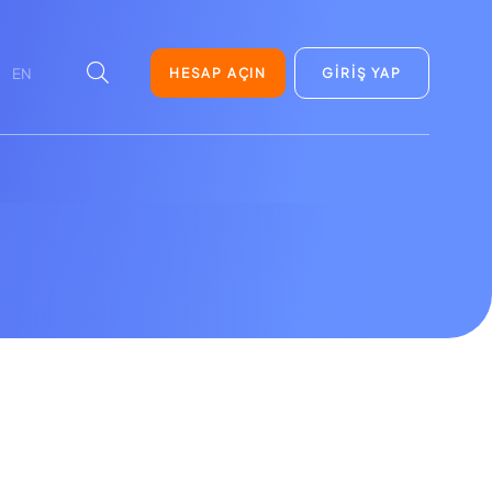
HESAP AÇIN
GİRİŞ YAP
EN