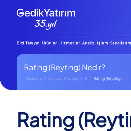
Bizi Tanıyın
Ürünler
Hizmetler
Analiz
İşlem Kanallarım
Rating (Reyting) Nedir?
Anasayfa
Yatırımcı Sözlüğü
R
Rating (Reyting)
Rating (Reyt