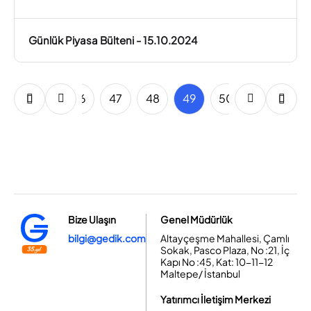
Günlük Piyasa Bülteni - 15.10.2024
44
45
46
47
48
49
50
51
52
Bize Ulaşın
Genel Müdürlük
bilgi@gedik.com
Altayçeşme Mahallesi, Çamlı
Sokak, Pasco Plaza, No :21, İç
Kapı No :45, Kat: 10-11-12
Maltepe/ İstanbul
Yatırımcı İletişim Merkezi