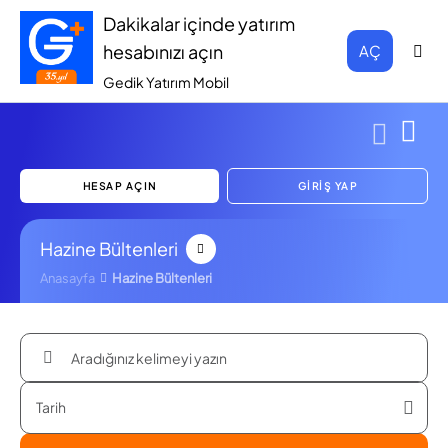
Dakikalar içinde yatırım
hesabınızı açın
AÇ
Gedik Yatırım Mobil
HESAP AÇIN
GİRİŞ YAP
Hazine Bültenleri
Anasayfa
Hazine Bültenleri