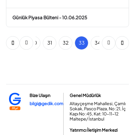
Günlük Piyasa Bülteni - 10.06.2025
28
29
30
31
32
33
34
35
36
Bize Ulaşın
Genel Müdürlük
bilgi@gedik.com
Altayçeşme Mahallesi, Çamlı
Sokak, Pasco Plaza, No :21, İç
Kapı No :45, Kat: 10-11-12
Maltepe/ İstanbul
Yatırımcı İletişim Merkezi