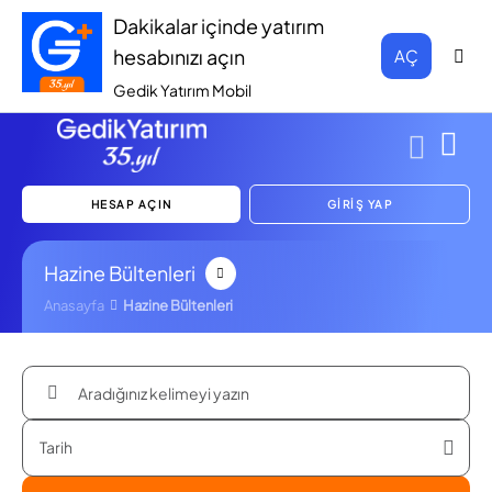
Dakikalar içinde yatırım
hesabınızı açın
AÇ
Gedik Yatırım Mobil
HESAP AÇIN
GİRİŞ YAP
Hazine Bültenleri
Anasayfa
Hazine Bültenleri